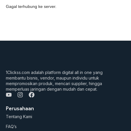
Gagal terhubung ke server.
1Clickss.com adalah platform digital all in one yang
membantu bisnis, vendor, maupun individu untuk
mempromosikan produk, mencari supplier, hingga
memperluas jaringan dengan mudah dan cepat.
Y
I
F
o
n
a
u
s
c
Perusahaan
t
t
e
Tentang Kami
u
a
b
b
g
o
FAQ’s
e
r
o