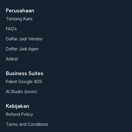
o
n
a
u
s
c
Perusahaan
t
t
e
Tentang Kami
u
a
b
b
g
o
FAQ’s
e
r
o
a
k
Daftar Jadi Vendor
m
Daftar Jadi Agen
Artikel
Business Suites
Paket Google ADS
AI Studio (soon)
Kebijakan
Refund Policy
Terms and Conditions