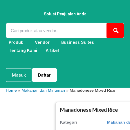
Lewati
ke
konten
Solusi Penjualan Anda
Produk
Vendor
Business Suites
Tentang Kami
Artikel
Masuk
Daftar
Home
»
Makanan dan Minuman
» Manadonese Mixed Rice
Manadonese Mixed Rice
Kategori
Makanan d