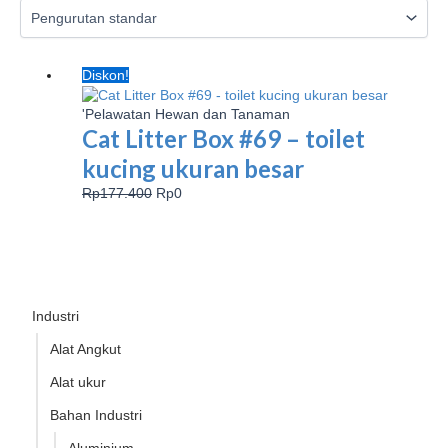
Harga
Harga
Diskon!
aslinya
saat
adalah:
ini
'Pelawatan Hewan dan Tanaman
Rp177.400.
adalah:
Cat Litter Box #69 – toilet
Rp0.
kucing ukuran besar
Rp
177.400
Rp
0
Industri
Alat Angkut
Alat ukur
Bahan Industri
Aluminium