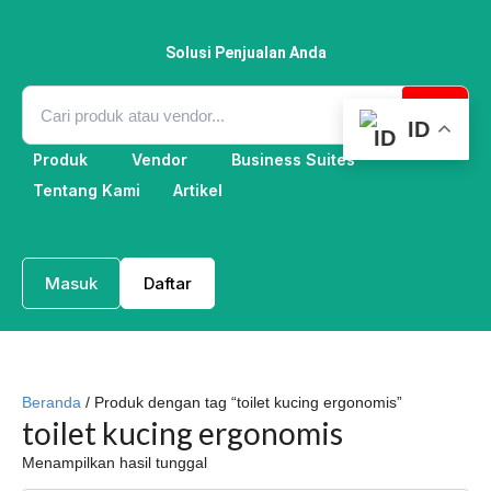
Lewati
ke
konten
Solusi Penjualan Anda
ID
Produk
Vendor
Business Suites
Tentang Kami
Artikel
Masuk
Daftar
Beranda
/ Produk dengan tag “toilet kucing ergonomis”
toilet kucing ergonomis
Menampilkan hasil tunggal