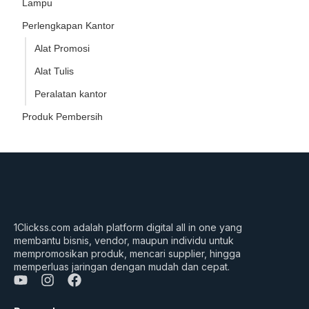
Lampu
Perlengkapan Kantor
Alat Promosi
Alat Tulis
Peralatan kantor
Produk Pembersih
1Clickss.com adalah platform digital all in one yang
membantu bisnis, vendor, maupun individu untuk
mempromosikan produk, mencari supplier, hingga
memperluas jaringan dengan mudah dan cepat.
Y
I
F
o
n
a
u
s
c