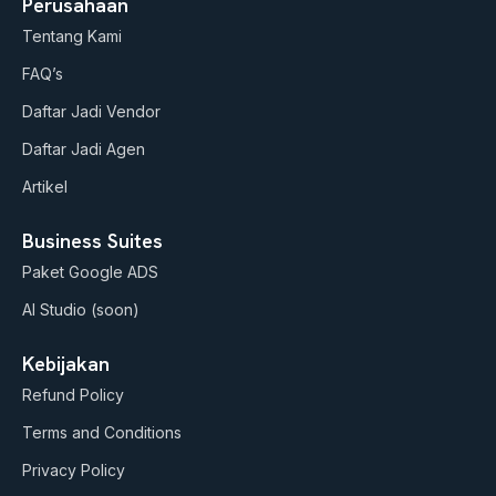
Perusahaan
t
t
e
Tentang Kami
u
a
b
b
g
o
FAQ’s
e
r
o
a
k
Daftar Jadi Vendor
m
Daftar Jadi Agen
Artikel
Business Suites
Paket Google ADS
AI Studio (soon)
Kebijakan
Refund Policy
Terms and Conditions
Privacy Policy