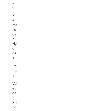
an
g
Pn
eu
ma
tic
da
n
Hy
dr
oli
k
Po
mp
a
Val
ep
da
n
Fiti
ng