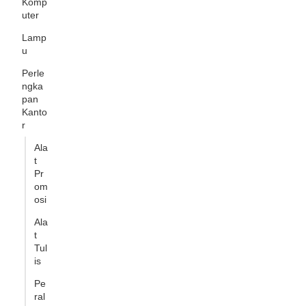
Komp
uter
Lamp
u
Perle
ngka
pan
Kanto
r
Ala
t
Pr
om
osi
Ala
t
Tul
is
Pe
ral