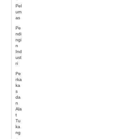
Pel
um
as
Pe
ndi
ngi
n
Ind
ust
ri
Pe
rka
ka
s
da
n
Ala
t
Tu
ka
ng