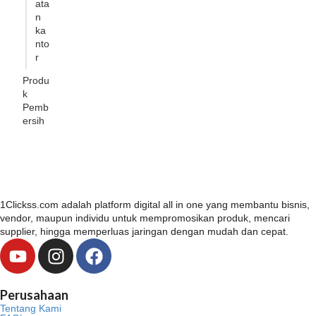
ata
n
ka
nto
r
Produ
k
Pemb
ersih
1Clickss.com adalah platform digital all in one yang membantu bisnis,
vendor, maupun individu untuk mempromosikan produk, mencari
supplier, hingga memperluas jaringan dengan mudah dan cepat.
Y
I
F
o
n
a
u
s
c
Perusahaan
t
t
e
Tentang Kami