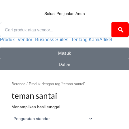
Lewati
ke
konten
Solusi Penjualan Anda
Produk
Vendor
Business Suites
Tentang Kami
Artikel
Masuk
Daftar
Beranda
/ Produk dengan tag “teman santai”
teman santai
Menampilkan hasil tunggal