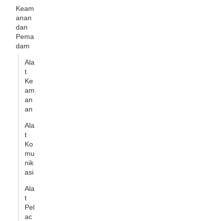
Keam
anan
dan
Pema
dam
Ala
t
Ke
am
an
an
Ala
t
Ko
mu
nik
asi
Ala
t
Pel
ac