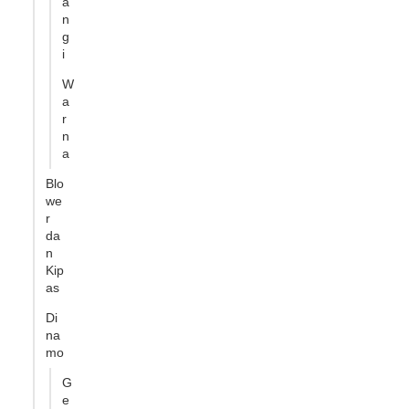
a
n
g
i
W
a
r
n
a
Blo
we
r
da
n
Kip
as
Di
na
mo
G
e