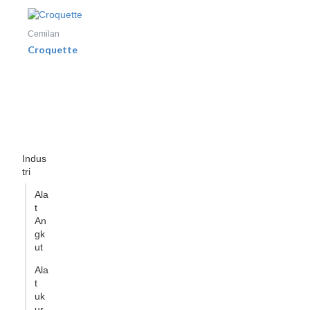
Cemilan
Croquette
Indus
tri
Ala
t
An
gk
ut
Ala
t
uk
ur