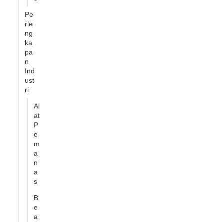
Pe
rle
ng
ka
pa
n
Ind
ust
ri
Al
at
P
e
m
a
n
a
s
B
e
a