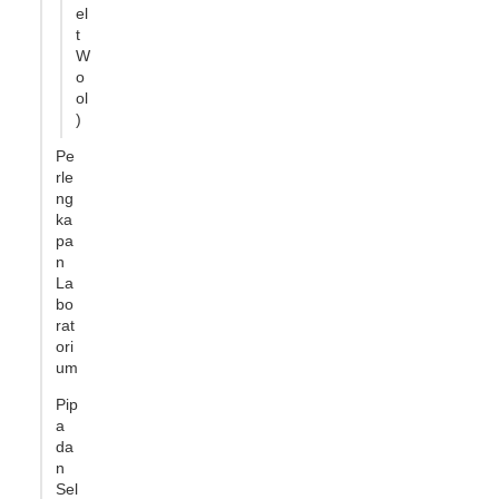
el
t
W
o
ol
)
Pe
rle
ng
ka
pa
n
La
bo
rat
ori
um
Pip
a
da
n
Sel