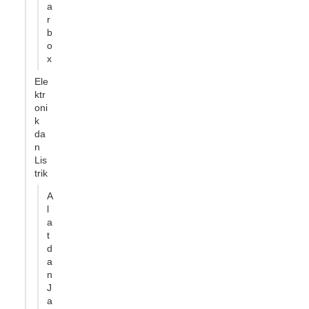
a
r
b
o
x
Ele
ktr
oni
k
da
n
Lis
trik
A
l
a
t
d
a
n
J
a