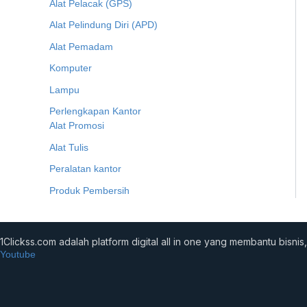
Alat Pelacak (GPS)
Alat Pelindung Diri (APD)
Alat Pemadam
Komputer
Lampu
Perlengkapan Kantor
Alat Promosi
Alat Tulis
Peralatan kantor
Produk Pembersih
1Clickss.com adalah platform digital all in one yang membantu bis
Youtube