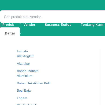
Lewati
ke
konten
Produk
Vendor
Business Suites
Tentang Kami
Masuk
Daftar
Industri
Alat Angkut
Alat ukur
Bahan Industri
Aluminium
Bahan Tekstil dan Kulit
Besi Baja
Logam