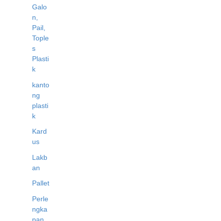
Galo
n,
Pail,
Tople
s
Plasti
k
kanto
ng
plasti
k
Kard
us
Lakb
an
Pallet
Perle
ngka
pan