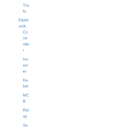
Tra
fo
Elektr
onik
Co
ntr
olle
r
Inv
ert
er
Ka
bel
MC
B
Rel
ay
Se