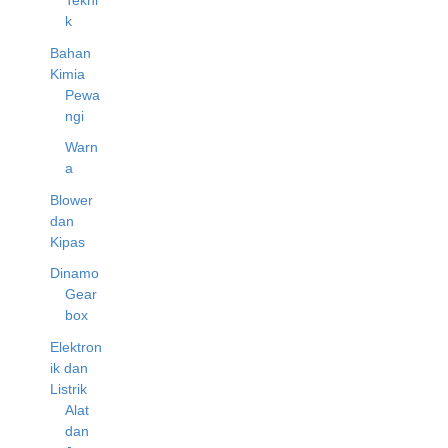
Tekni
k
Bahan
Kimia
Pewa
ngi
Warn
a
Blower
dan
Kipas
Dinamo
Gear
box
Elektron
ik dan
Listrik
Alat
dan