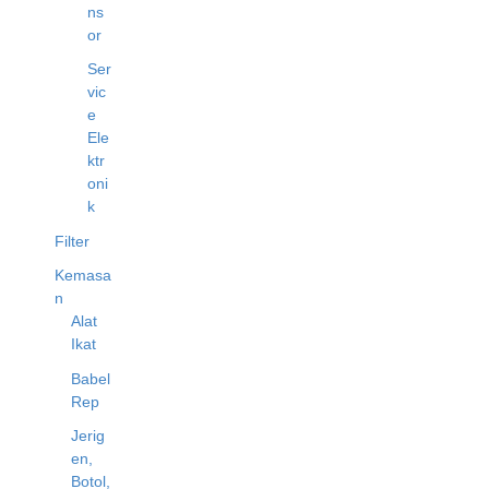
ns
or
Ser
vic
e
Ele
ktr
oni
k
Filter
Kemasa
n
Alat
Ikat
Babel
Rep
Jerig
en,
Botol,