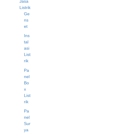
Jasa
Listrik
Ge
ns
et
Ins
tal
asi
List
rik
Pa
nel
Bo
x
List
rik
Pa
nel
Sur
ya