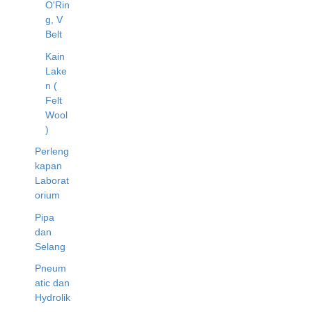
O'Rin
g, V
Belt
Kain
Lake
n (
Felt
Wool
)
Perleng
kapan
Laborat
orium
Pipa
dan
Selang
Pneum
atic dan
Hydrolik