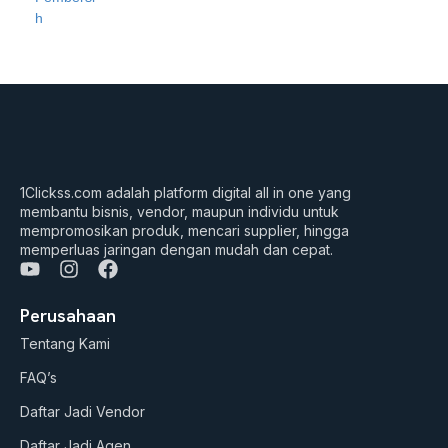
h
1Clickss.com adalah platform digital all in one yang
membantu bisnis, vendor, maupun individu untuk
mempromosikan produk, mencari supplier, hingga
memperluas jaringan dengan mudah dan cepat.
Y
I
F
o
n
a
u
s
c
Perusahaan
t
t
e
Tentang Kami
u
a
b
b
g
o
FAQ’s
e
r
o
a
k
Daftar Jadi Vendor
m
Daftar Jadi Agen