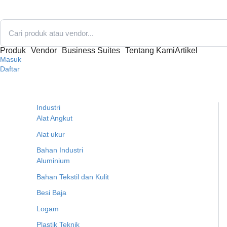
Lewati
ke
konten
Produk
Vendor
Business Suites
Tentang Kami
Artikel
Masuk
Daftar
Industri
Alat Angkut
Alat ukur
Bahan Industri
Aluminium
Bahan Tekstil dan Kulit
Besi Baja
Logam
Plastik Teknik