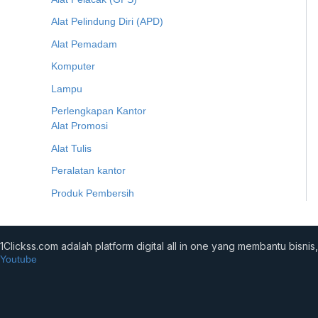
Alat Pelindung Diri (APD)
Alat Pemadam
Komputer
Lampu
Perlengkapan Kantor
Alat Promosi
Alat Tulis
Peralatan kantor
Produk Pembersih
1Clickss.com adalah platform digital all in one yang membantu bis
Youtube