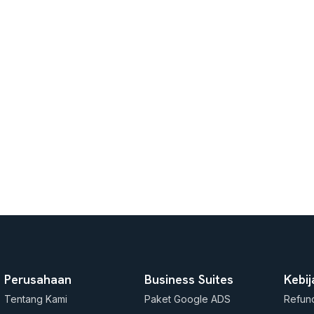
Perusahaan
Business Suites
Kebi
Tentang Kami
Paket Google ADS
Refund