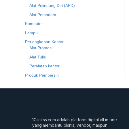
Alat Pelindung Diri (APD)
Alat Pemadam
Komputer
Lampu
Perlengkapan Kantor
Alat Promosi
Alat Tulis
Peralatan kantor
Produk Pembersih
1Clickss.com adalah platform digital all in one
yang membantu bisnis, vendor, maupun