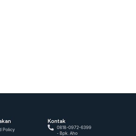
jakan
Kontak
0818-0972-6399
 Policy
- Bpk. Aho