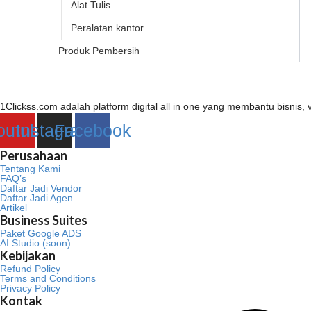
Alat Tulis
Peralatan kantor
Produk Pembersih
1Clickss.com adalah platform digital all in one yang membantu bisni
outube
Instagram
Facebook
Perusahaan
Tentang Kami
FAQ’s
Daftar Jadi Vendor
Daftar Jadi Agen
Artikel
Business Suites
Paket Google ADS
AI Studio (soon)
Kebijakan
Refund Policy
Terms and Conditions
Privacy Policy
Kontak