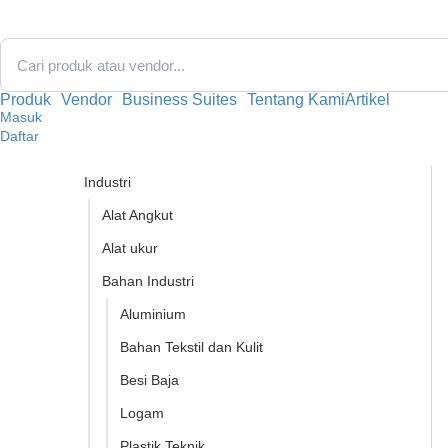
Lewati
ke
konten
Produk
Vendor
Business Suites
Tentang Kami
Artikel
Masuk
Daftar
Industri
Alat Angkut
Alat ukur
Bahan Industri
Aluminium
Bahan Tekstil dan Kulit
Besi Baja
Logam
Plastik Teknik