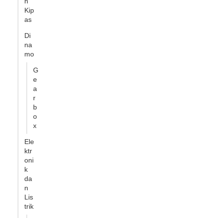
n
Kip
as
Di
na
mo
G
e
a
r
b
o
x
Ele
ktr
oni
k
da
n
Lis
trik