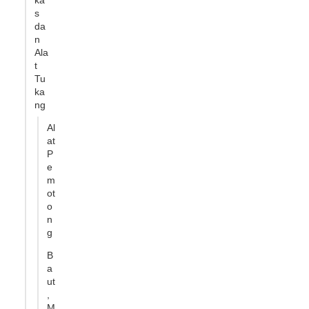
ka
s
da
n
Ala
t
Tu
ka
ng
Al
at
P
e
m
ot
o
n
g
B
a
ut
,
M