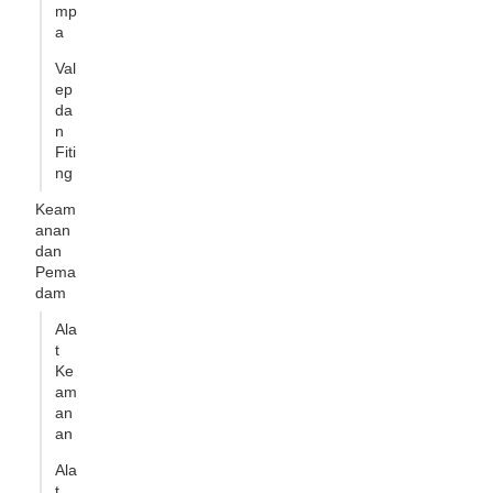
mp
a
Val
ep
da
n
Fiti
ng
Keam
anan
dan
Pema
dam
Ala
t
Ke
am
an
an
Ala
t