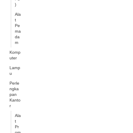
)
Ala
t
Pe
ma
da
m
Komp
uter
Lamp
u
Perle
ngka
pan
Kanto
r
Ala
t
Pr
om