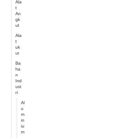
Ala
t
An
gk
ut
Ala
t
uk
ur
Ba
ha
n
Ind
ust
ri
Al
u
m
in
iu
m