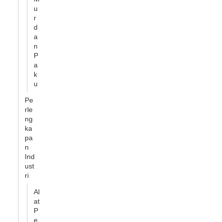
u
r
d
a
n
P
a
k
u
Pe
rle
ng
ka
pa
n
Ind
ust
ri
Al
at
P
e