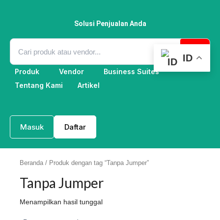
Lewati
ke
konten
Solusi Penjualan Anda
ID
Produk
Vendor
Business Suites
Tentang Kami
Artikel
Masuk
Daftar
Beranda
/ Produk dengan tag “Tanpa Jumper”
Tanpa Jumper
Menampilkan hasil tunggal