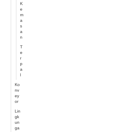
K
e
m
a
s
a
n
T
e
r
p
a
l
Ko
nv
ey
or
Lin
gk
un
ga