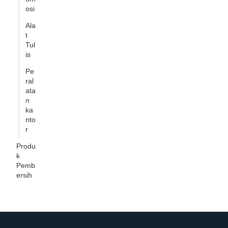
osi
Ala
t
Tul
is
Pe
ral
ata
n
ka
nto
r
Produ
k
Pemb
ersih