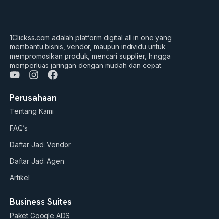
1Clickss.com adalah platform digital all in one yang
membantu bisnis, vendor, maupun individu untuk
mempromosikan produk, mencari supplier, hingga
memperluas jaringan dengan mudah dan cepat.
Y
I
F
o
n
a
u
s
c
Perusahaan
t
t
e
Tentang Kami
u
a
b
b
g
o
FAQ’s
e
r
o
a
k
Daftar Jadi Vendor
m
Daftar Jadi Agen
Artikel
Business Suites
Paket Google ADS