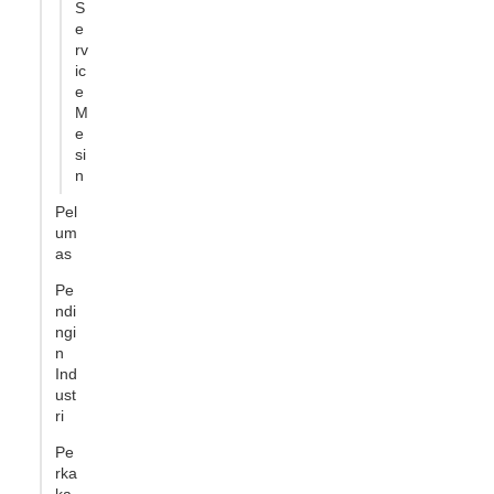
S
e
rv
ic
e
M
e
si
n
Pel
um
as
Pe
ndi
ngi
n
Ind
ust
ri
Pe
rka