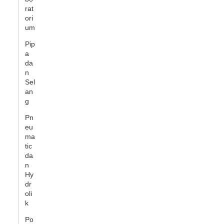
rat
ori
um
Pip
a
da
n
Sel
an
g
Pn
eu
ma
tic
da
n
Hy
dr
oli
k
Po