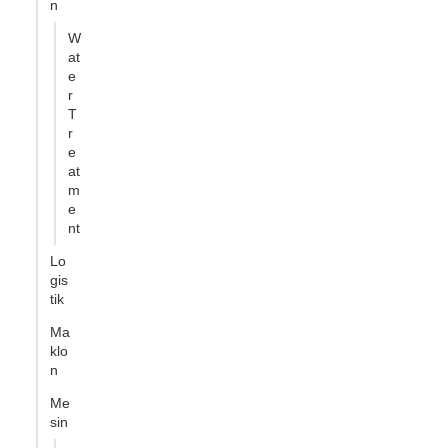
n
W
at
e
r
T
r
e
at
m
e
nt
Lo
gis
tik
Ma
klo
n
Me
sin