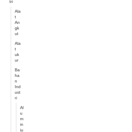
tri
Ala
t
An
gk
ut
Ala
t
uk
ur
Ba
ha
n
Ind
ust
ri
Al
u
m
in
iu