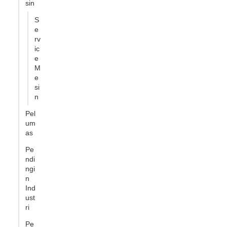
sin
S
e
rv
ic
e
M
e
si
n
Pel
um
as
Pe
ndi
ngi
n
Ind
ust
ri
Pe