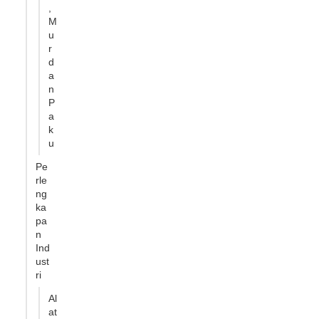
,
M
u
r
d
a
n
P
a
k
u
Pe
rle
ng
ka
pa
n
Ind
ust
ri
Al
at