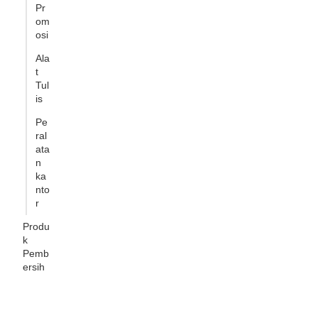
Pr
om
osi
Ala
t
Tul
is
Pe
ral
ata
n
ka
nto
r
Produ
k
Pemb
ersih