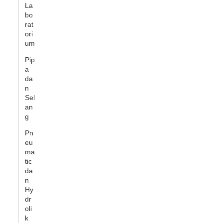
La
bo
rat
ori
um
Pip
a
da
n
Sel
an
g
Pn
eu
ma
tic
da
n
Hy
dr
oli
k