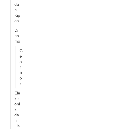
da
n
Kip
as
Di
na
mo
G
e
a
r
b
o
x
Ele
ktr
oni
k
da
n
Lis