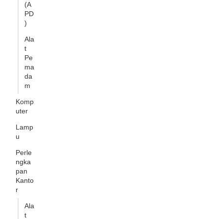
(A
PD
)
Ala
t
Pe
ma
da
m
Komp
uter
Lamp
u
Perle
ngka
pan
Kanto
r
Ala
t