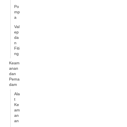
Po
mp
a
Val
ep
da
n
Fiti
ng
Keam
anan
dan
Pema
dam
Ala
t
Ke
am
an
an