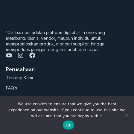
1Clickss.com adalah platform digital all in one yang
membantu bisnis, vendor, maupun individu untuk
mempromosikan produk, mencari supplier, hingga
memperluas jaringan dengan mudah dan cepat.
Y
I
F
o
n
a
u
s
c
Perusahaan
t
t
e
Tentang Kami
u
a
b
b
g
o
FAQ’s
e
r
o
a
k
Daftar Jadi Vendor
m
We use cookies to ensure that we give you the best
Daftar Jadi Agen
experience on our website. If you continue to use this site we
will assume that you are happy with it.
Artikel
Ok
Business Suites