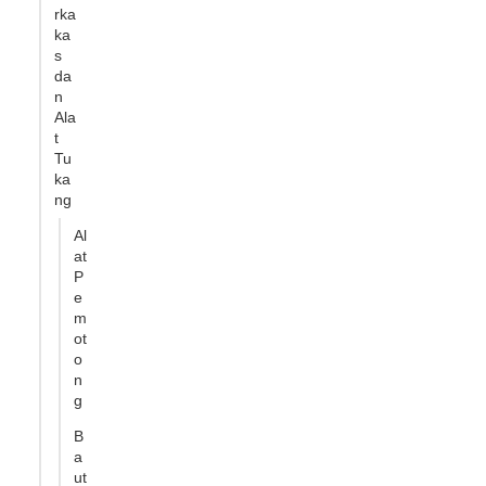
rka
ka
s
da
n
Ala
t
Tu
ka
ng
Al
at
P
e
m
ot
o
n
g
B
a
ut