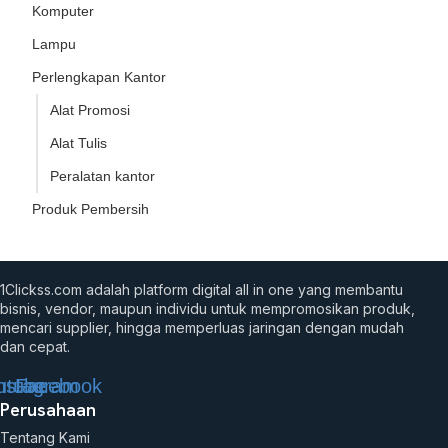
Komputer
Lampu
Perlengkapan Kantor
Alat Promosi
Alat Tulis
Peralatan kantor
Produk Pembersih
1Clickss.com adalah platform digital all in one yang membantu
bisnis, vendor, maupun individu untuk mempromosikan produk,
mencari supplier, hingga memperluas jaringan dengan mudah
dan cepat.
utube
nstagram
Facebook
Perusahaan
Tentang Kami