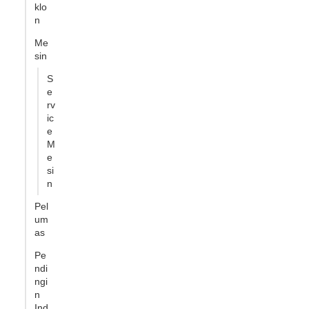
klo
n
Me
sin
S
e
rv
ic
e
M
e
si
n
Pel
um
as
Pe
ndi
ngi
n
Ind