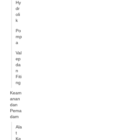
Hy
dr
oli
k
Po
mp
a
Val
ep
da
n
Fiti
ng
Keam
anan
dan
Pema
dam
Ala
t
Ke