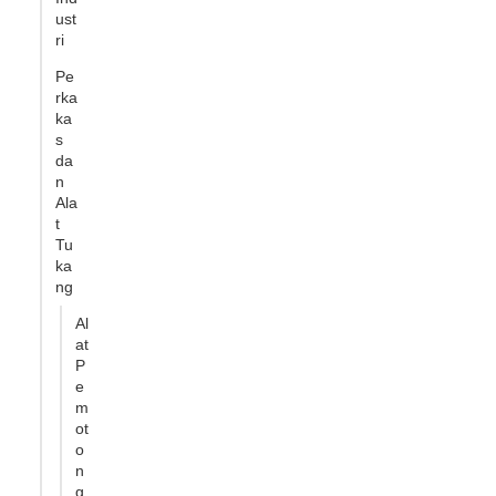
ust
ri
Pe
rka
ka
s
da
n
Ala
t
Tu
ka
ng
Al
at
P
e
m
ot
o
n
g