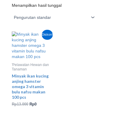
Menampilkan hasil tunggal
Harga
Harga
Diskon!
aslinya
saat
adalah:
ini
Rp13.000.
adalah:
Rp0.
'Pelawatan Hewan dan
Tanaman
Minyak ikan kucing
anjing hamster
omega 3 vitamin
bulu nafsu makan
100 pcs
Rp
13.000
Rp
0