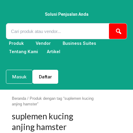
Lewati
ke
konten
Solusi Penjualan Anda
Produk
Vendor
Business Suites
Tentang Kami
Artikel
Masuk
Daftar
Beranda
/ Produk dengan tag “suplemen kucing
anjing hamster”
suplemen kucing
anjing hamster