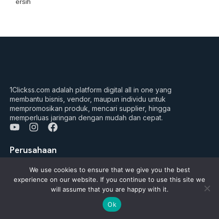
ersih
1Clickss.com adalah platform digital all in one yang
membantu bisnis, vendor, maupun individu untuk
mempromosikan produk, mencari supplier, hingga
memperluas jaringan dengan mudah dan cepat.
Y
I
F
o
n
a
u
s
c
Perusahaan
t
t
e
Tentang Kami
u
a
b
We use cookies to ensure that we give you the best
b
g
o
experience on our website. If you continue to use this site we
FAQ’s
e
r
o
will assume that you are happy with it.
a
k
Daftar Jadi Vendor
m
Ok
Daftar Jadi Agen