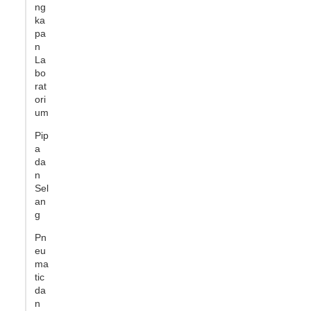
ng
ka
pa
n
La
bo
rat
ori
um
Pip
a
da
n
Sel
an
g
Pn
eu
ma
tic
da
n