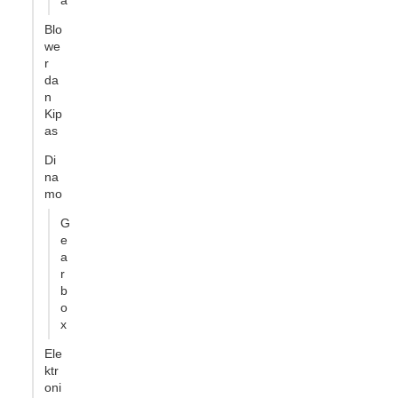
a
Blo
we
r
da
n
Kip
as
Di
na
mo
G
e
a
r
b
o
x
Ele
ktr
oni