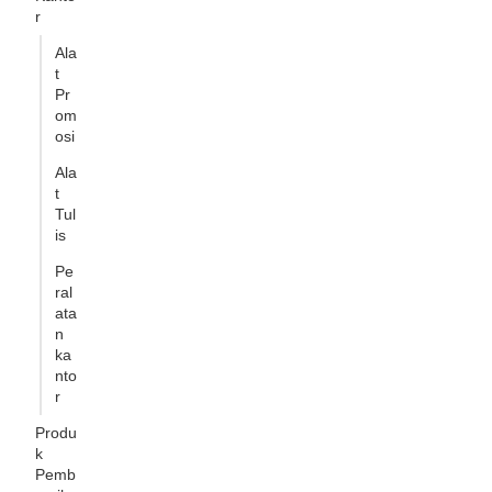
r
Ala
t
Pr
om
osi
Ala
t
Tul
is
Pe
ral
ata
n
ka
nto
r
Produ
k
Pemb