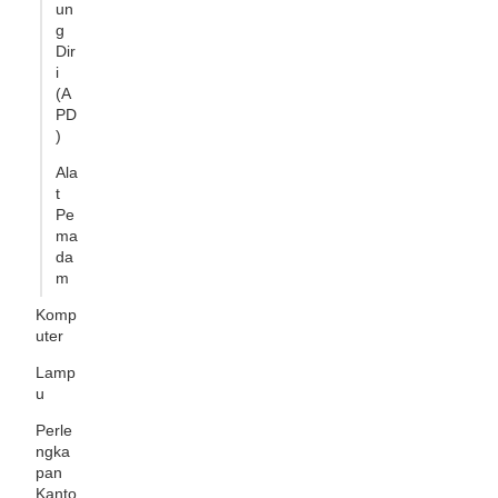
un
g
Dir
i
(A
PD
)
Ala
t
Pe
ma
da
m
Komp
uter
Lamp
u
Perle
ngka
pan
Kanto