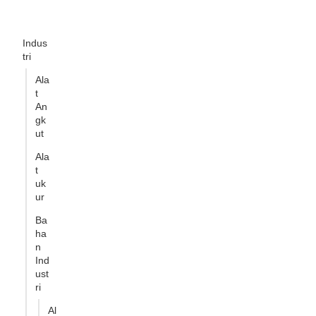
Indus
tri
Ala
t
An
gk
ut
Ala
t
uk
ur
Ba
ha
n
Ind
ust
ri
Al