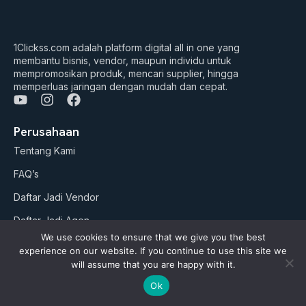
1Clickss.com adalah platform digital all in one yang
membantu bisnis, vendor, maupun individu untuk
mempromosikan produk, mencari supplier, hingga
memperluas jaringan dengan mudah dan cepat.
Y
I
F
o
n
a
u
s
c
Perusahaan
t
t
e
Tentang Kami
u
a
b
b
g
o
FAQ’s
e
r
o
a
k
Daftar Jadi Vendor
m
Daftar Jadi Agen
We use cookies to ensure that we give you the best
Artikel
experience on our website. If you continue to use this site we
will assume that you are happy with it.
Business Suites
Ok
Paket Google ADS