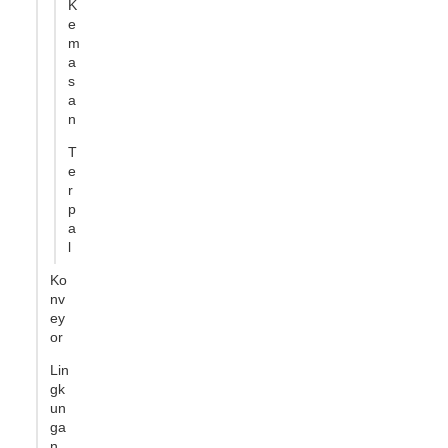
K
e
m
a
s
a
n
T
e
r
p
a
l
Ko
nv
ey
or
Lin
gk
un
ga
n