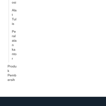
osi
Ala
t
Tul
is
Pe
ral
ata
n
ka
nto
r
Produ
k
Pemb
ersih