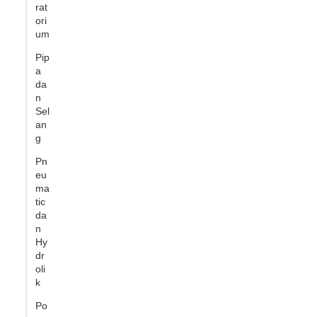
rat
ori
um
Pip
a
da
n
Sel
an
g
Pn
eu
ma
tic
da
n
Hy
dr
oli
k
Po