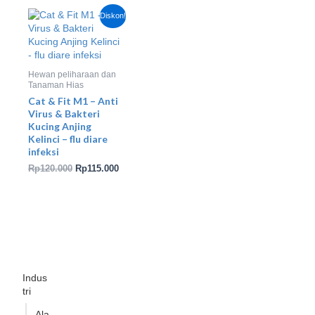
Harga
Harga
Diskon!
aslinya
saat
adalah:
ini
Rp120.000.
adalah:
Rp115.000.
Hewan peliharaan dan
Tanaman Hias
Cat & Fit M1 – Anti
Virus & Bakteri
Kucing Anjing
Kelinci – flu diare
infeksi
Rp
120.000
Rp
115.000
Indus
tri
Ala