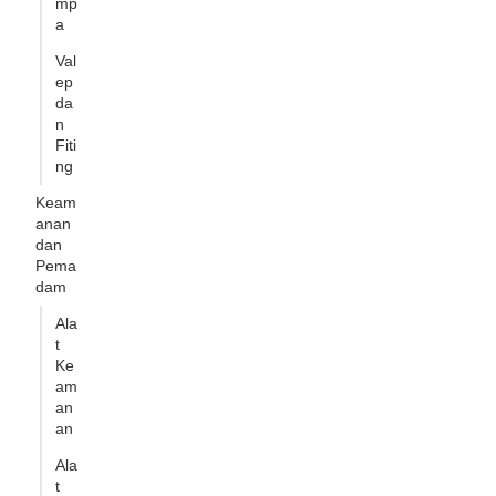
mp
a
Val
ep
da
n
Fiti
ng
Keam
anan
dan
Pema
dam
Ala
t
Ke
am
an
an
Ala
t