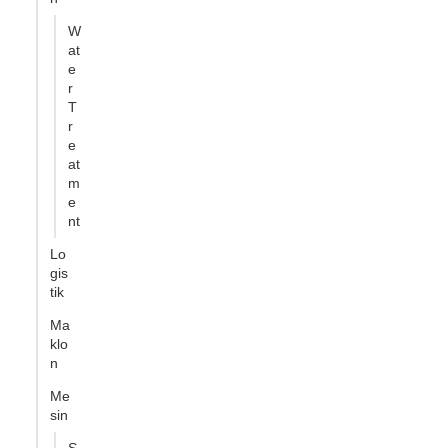
W
at
e
r
T
r
e
at
m
e
nt
Lo
gis
tik
Ma
klo
n
Me
sin