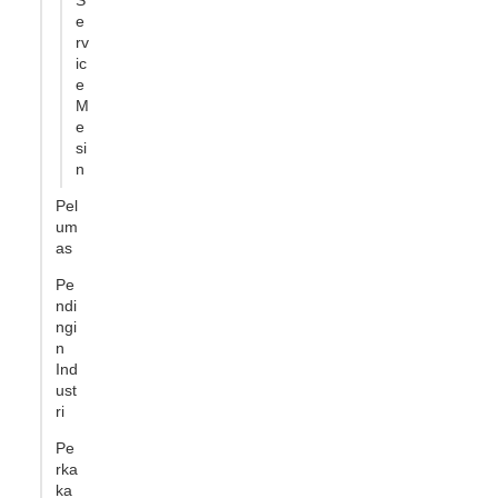
S
e
rv
ic
e
M
e
si
n
Pel
um
as
Pe
ndi
ngi
n
Ind
ust
ri
Pe
rka
ka