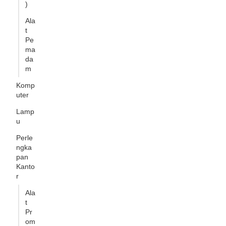
)
Ala
t
Pe
ma
da
m
Komp
uter
Lamp
u
Perle
ngka
pan
Kanto
r
Ala
t
Pr
om