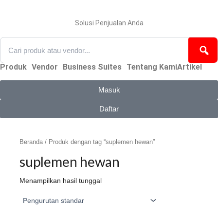
Lewati
ke
konten
Solusi Penjualan Anda
Produk
Vendor
Business Suites
Tentang Kami
Artikel
Masuk
Daftar
Beranda
/ Produk dengan tag “suplemen hewan”
suplemen hewan
Menampilkan hasil tunggal