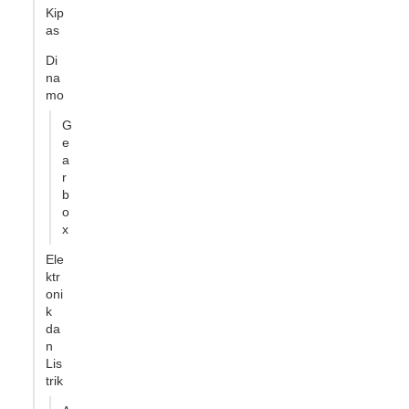
Kip
as
Di
na
mo
G
e
a
r
b
o
x
Ele
ktr
oni
k
da
n
Lis
trik