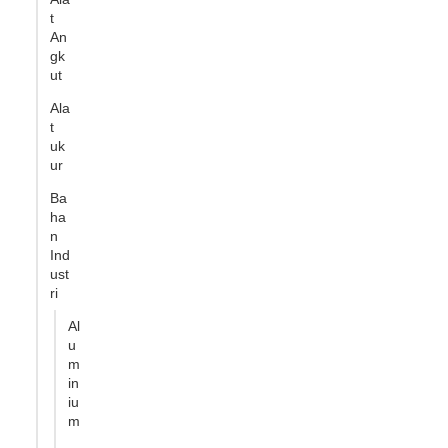
t
An
gk
ut
Ala
t
uk
ur
Ba
ha
n
Ind
ust
ri
Al
u
m
in
iu
m