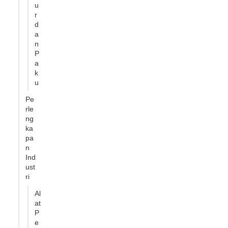
u
r
d
a
n
P
a
k
u
Pe
rle
ng
ka
pa
n
Ind
ust
ri
Al
at
P
e