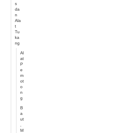
s
da
n
Ala
t
Tu
ka
ng
Al
at
P
e
m
ot
o
n
g
B
a
ut
,
M