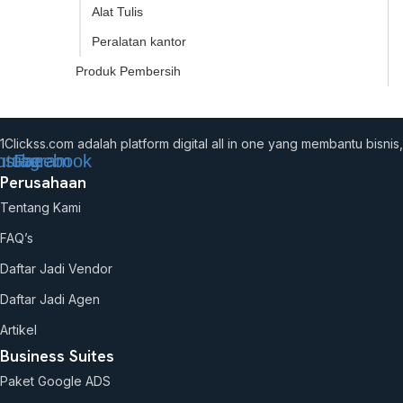
Alat Tulis
Peralatan kantor
Produk Pembersih
1Clickss.com adalah platform digital all in one yang membantu bis
utube
nstagram
Facebook
Perusahaan
Tentang Kami
FAQ’s
Daftar Jadi Vendor
Daftar Jadi Agen
Artikel
Business Suites
Paket Google ADS