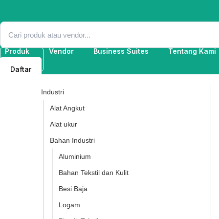
Lewati
ke
konten
Produk
Vendor
Business Suites
Tentang Kami
Masuk
Daftar
Industri
Alat Angkut
Alat ukur
Bahan Industri
Aluminium
Bahan Tekstil dan Kulit
Besi Baja
Logam