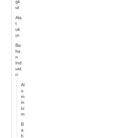
gk
ut
Ala
t
uk
ur
Ba
ha
n
Ind
ust
ri
Al
u
m
in
iu
m
B
a
h