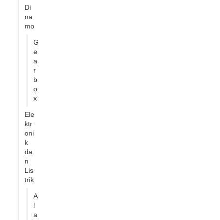
Di
na
mo
G
e
a
r
b
o
x
Ele
ktr
oni
k
da
n
Lis
trik
A
l
a