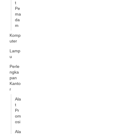
t
Pe
ma
da
m
Komp
uter
Lamp
u
Perle
ngka
pan
Kanto
r
Ala
t
Pr
om
osi
Ala