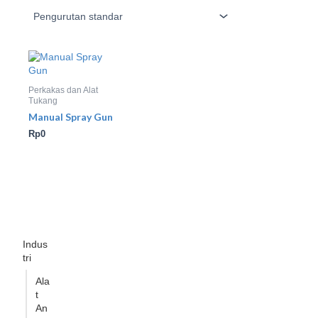
Perkakas dan Alat
Tukang
Manual Spray Gun
Rp
0
Indus
tri
Ala
t
An