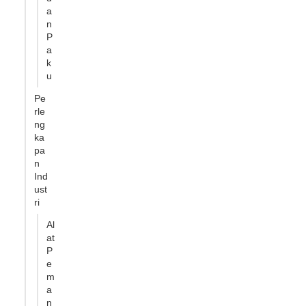
a
n
P
a
k
u
Pe
rle
ng
ka
pa
n
Ind
ust
ri
Al
at
P
e
m
a
n