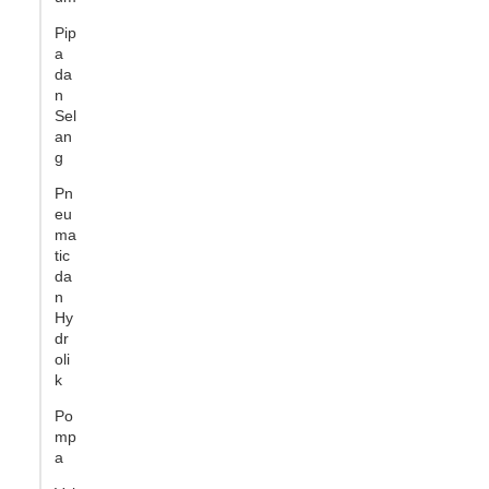
Pip
a
da
n
Sel
an
g
Pn
eu
ma
tic
da
n
Hy
dr
oli
k
Po
mp
a