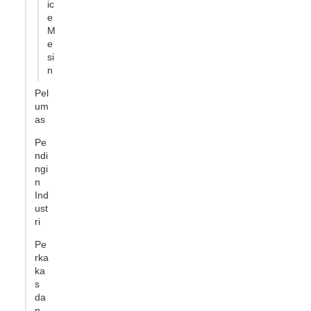
ic
e
M
e
si
n
Pel
um
as
Pe
ndi
ngi
n
Ind
ust
ri
Pe
rka
ka
s
da
n