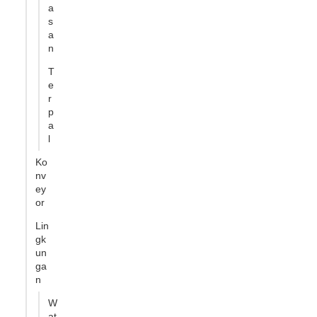
a
s
a
n
T
e
r
p
a
l
Ko
nv
ey
or
Lin
gk
un
ga
n
W
at