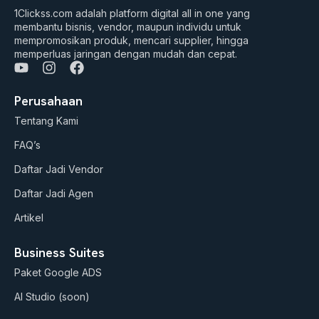
1Clickss.com adalah platform digital all in one yang
membantu bisnis, vendor, maupun individu untuk
mempromosikan produk, mencari supplier, hingga
memperluas jaringan dengan mudah dan cepat.
Y
I
F
o
n
a
u
s
c
Perusahaan
t
t
e
Tentang Kami
u
a
b
b
g
o
FAQ’s
e
r
o
a
k
Daftar Jadi Vendor
m
Daftar Jadi Agen
Artikel
Business Suites
Paket Google ADS
AI Studio (soon)