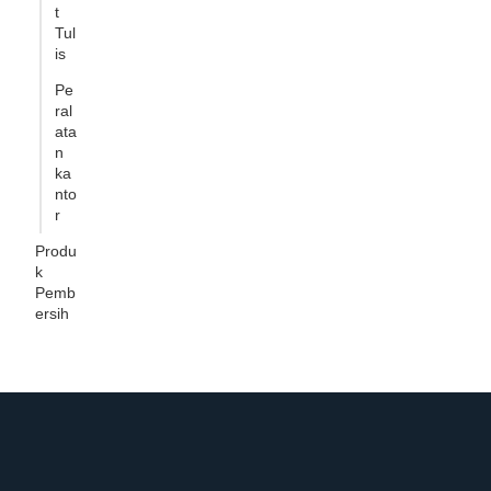
t
Tul
is
Pe
ral
ata
n
ka
nto
r
Produ
k
Pemb
ersih