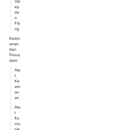
Val
ep
da
n
Fiti
ng
Keam
anan
dan
Pema
dam
Ala
t
Ke
am
an
an
Ala
t
Ko
mu
nik