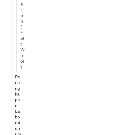
a
k
e
n
(
F
el
t
W
o
ol
)
Pe
rle
ng
ka
pa
n
La
bo
rat
ori
um