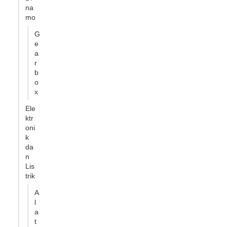
na
mo
G
e
a
r
b
o
x
Ele
ktr
oni
k
da
n
Lis
trik
A
l
a
t