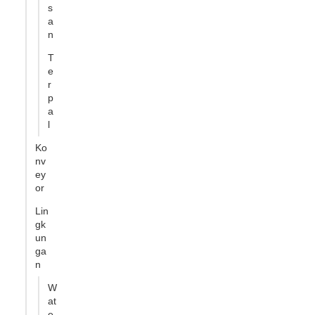
s
a
n
T
e
r
p
a
l
Ko
nv
ey
or
Lin
gk
un
ga
n
W
at
e