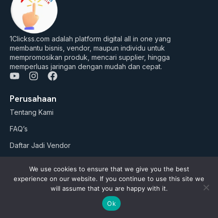
1Clickss.com adalah platform digital all in one yang
membantu bisnis, vendor, maupun individu untuk
mempromosikan produk, mencari supplier, hingga
memperluas jaringan dengan mudah dan cepat.
Y
I
F
o
n
a
u
s
c
Perusahaan
t
t
e
Tentang Kami
u
a
b
b
g
o
FAQ’s
e
r
o
a
k
Daftar Jadi Vendor
m
Daftar Jadi Agen
We use cookies to ensure that we give you the best
Artikel
experience on our website. If you continue to use this site we
will assume that you are happy with it.
Business Suites
Ok
Paket Google ADS