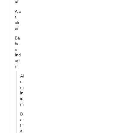
ut
Ala
t
uk
ur
Ba
ha
n
Ind
ust
ri
Al
u
m
in
iu
m
B
a
h
a