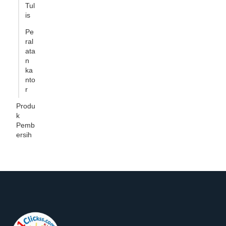
Tul
is
Pe
ral
ata
n
ka
nto
r
Produ
k
Pemb
ersih