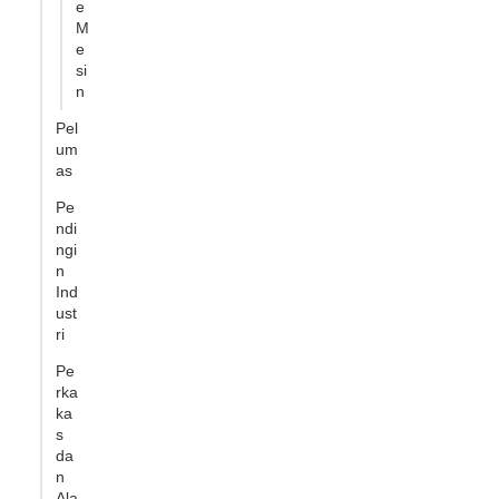
e
M
e
si
n
Pel
um
as
Pe
ndi
ngi
n
Ind
ust
ri
Pe
rka
ka
s
da
n
Ala