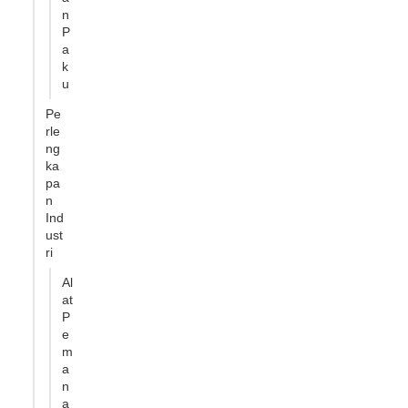
n
P
a
k
u
Pe
rle
ng
ka
pa
n
Ind
ust
ri
Al
at
P
e
m
a
n
a