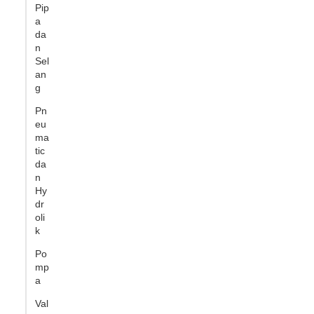
Pip
a
da
n
Sel
an
g
Pn
eu
ma
tic
da
n
Hy
dr
oli
k
Po
mp
a
Val