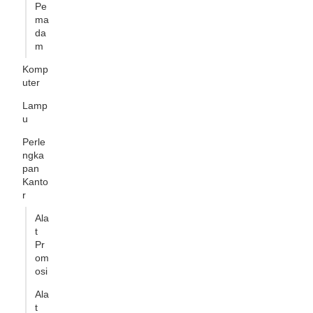
Pe
ma
da
m
Komp
uter
Lamp
u
Perle
ngka
pan
Kanto
r
Ala
t
Pr
om
osi
Ala
t