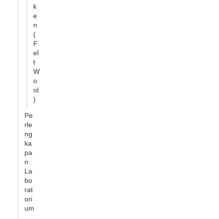
k
e
n
(
F
el
t
W
o
ol
)
Pe
rle
ng
ka
pa
n
La
bo
rat
ori
um