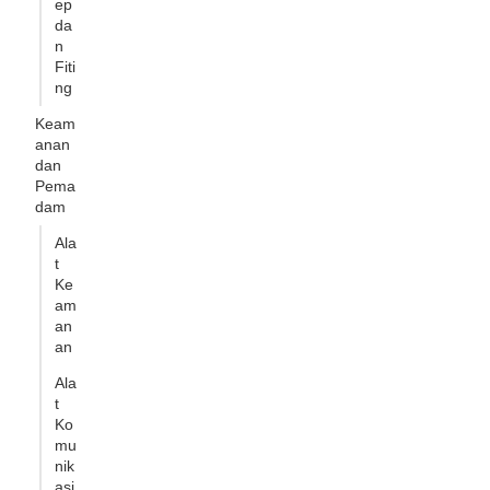
ep
da
n
Fiti
ng
Keam
anan
dan
Pema
dam
Ala
t
Ke
am
an
an
Ala
t
Ko
mu
nik
asi