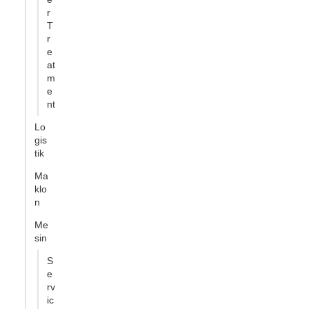
r
T
r
e
at
m
e
nt
Lo
gis
tik
Ma
klo
n
Me
sin
S
e
rv
ic