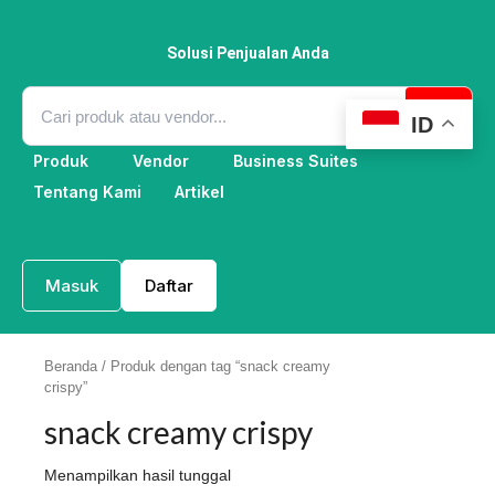
Lewati
ke
konten
Solusi Penjualan Anda
ID
Produk
Vendor
Business Suites
Tentang Kami
Artikel
Masuk
Daftar
Beranda
/ Produk dengan tag “snack creamy
crispy”
snack creamy crispy
Menampilkan hasil tunggal