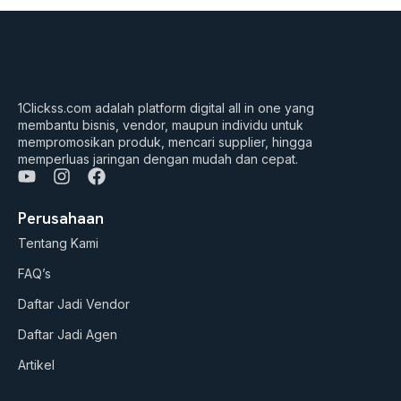
1Clickss.com adalah platform digital all in one yang
membantu bisnis, vendor, maupun individu untuk
mempromosikan produk, mencari supplier, hingga
memperluas jaringan dengan mudah dan cepat.
Y
I
F
o
n
a
u
s
c
Perusahaan
t
t
e
Tentang Kami
u
a
b
b
g
o
FAQ’s
e
r
o
a
k
Daftar Jadi Vendor
m
Daftar Jadi Agen
Artikel