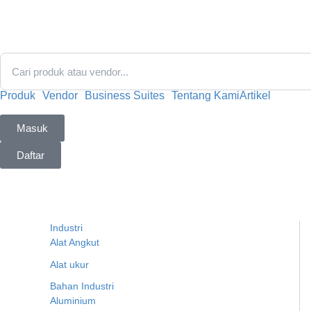
Lewati
ke
konten
Produk
Vendor
Business Suites
Tentang Kami
Artikel
Masuk
Daftar
Industri
Alat Angkut
Alat ukur
Bahan Industri
Aluminium