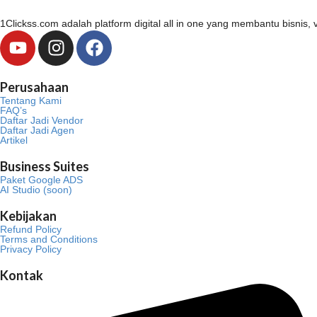
1Clickss.com adalah platform digital all in one yang membantu bisni
Y
I
F
o
n
a
u
s
c
Perusahaan
t
t
e
Tentang Kami
u
a
b
FAQ’s
Daftar Jadi Vendor
b
g
o
Daftar Jadi Agen
Artikel
e
r
o
a
k
Business Suites
m
Paket Google ADS
AI Studio (soon)
Kebijakan
Refund Policy
Terms and Conditions
Privacy Policy
Kontak