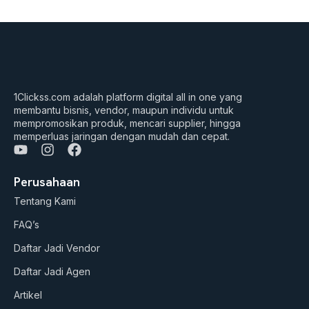
1Clickss.com adalah platform digital all in one yang
membantu bisnis, vendor, maupun individu untuk
mempromosikan produk, mencari supplier, hingga
memperluas jaringan dengan mudah dan cepat.
Y
I
F
o
n
a
u
s
c
Perusahaan
t
t
e
Tentang Kami
u
a
b
b
g
o
FAQ’s
e
r
o
a
k
Daftar Jadi Vendor
m
Daftar Jadi Agen
Artikel