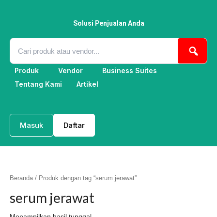
Lewati
ke
konten
Solusi Penjualan Anda
Produk
Vendor
Business Suites
Tentang Kami
Artikel
Masuk
Daftar
Beranda
/ Produk dengan tag “serum jerawat”
serum jerawat
Menampilkan hasil tunggal