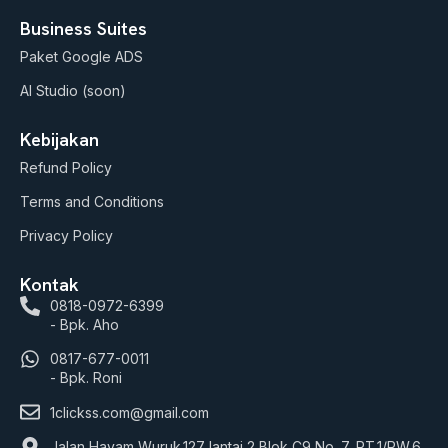
Business Suites
Paket Google ADS
AI Studio (soon)
Kebijakan
Refund Policy
Terms and Conditions
Privacy Policy
Kontak
0818-0972-6399
- Bpk. Aho
0817-677-0011
- Bpk. Roni
1clickss.com@gmail.com
Jalan Hayam Wuruk.127 lantai 2 Blok C9 No. 7, RT.1/RW.6,