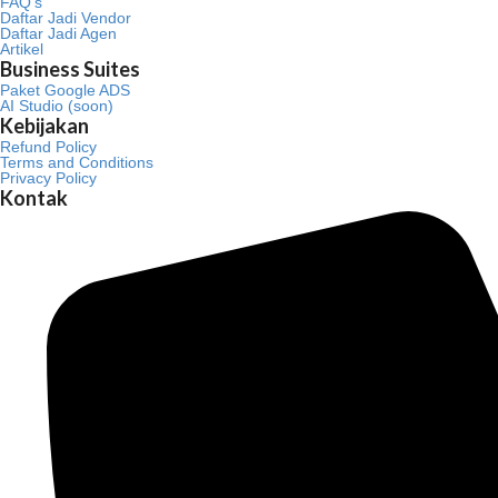
FAQ’s
Daftar Jadi Vendor
Daftar Jadi Agen
Artikel
Business Suites
Paket Google ADS
AI Studio (soon)
Kebijakan
Refund Policy
Terms and Conditions
Privacy Policy
Kontak