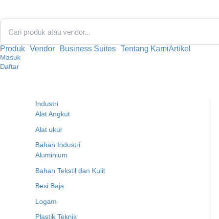
Lewati
ke
konten
Produk
Vendor
Business Suites
Tentang Kami
Artikel
Masuk
Daftar
Industri
Alat Angkut
Alat ukur
Bahan Industri
Aluminium
Bahan Tekstil dan Kulit
Besi Baja
Logam
Plastik Teknik