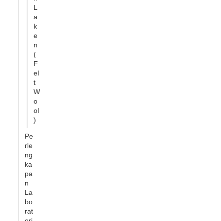
L
a
k
e
n
(
F
el
t
W
o
ol
)
Pe
rle
ng
ka
pa
n
La
bo
rat
ori