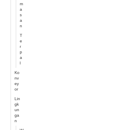
m
a
s
a
n
T
e
r
p
a
l
Ko
nv
ey
or
Lin
gk
un
ga
n