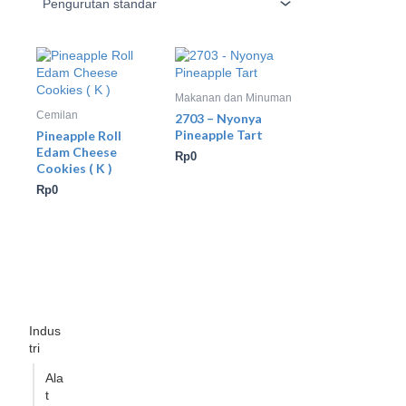
Makanan dan Minuman
Cemilan
2703 – Nyonya
Pineapple Tart
Pineapple Roll
Edam Cheese
Rp
0
Cookies ( K )
Rp
0
Indus
tri
Ala
t