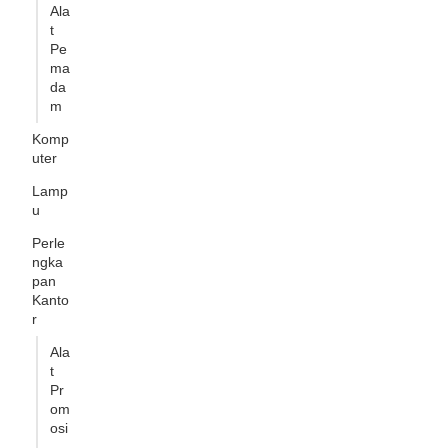
Ala
t
Pe
ma
da
m
Komp
uter
Lamp
u
Perle
ngka
pan
Kanto
r
Ala
t
Pr
om
osi