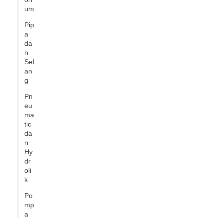
um
Pip
a
da
n
Sel
an
g
Pn
eu
ma
tic
da
n
Hy
dr
oli
k
Po
mp
a