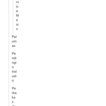
rv
ic
e
M
e
si
n
Pel
um
as
Pe
ndi
ngi
n
Ind
ust
ri
Pe
rka
ka
s