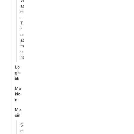
W
at
e
r
T
r
e
at
m
e
nt
Lo
gis
tik
Ma
klo
n
Me
sin
S
e