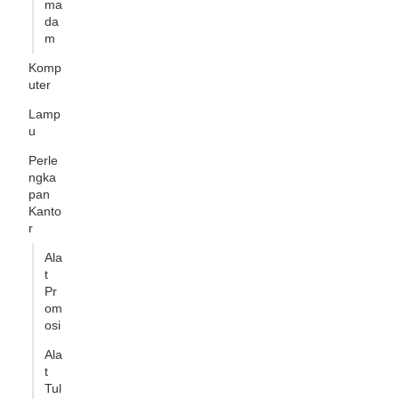
ma
da
m
Komp
uter
Lamp
u
Perle
ngka
pan
Kanto
r
Ala
t
Pr
om
osi
Ala
t
Tul