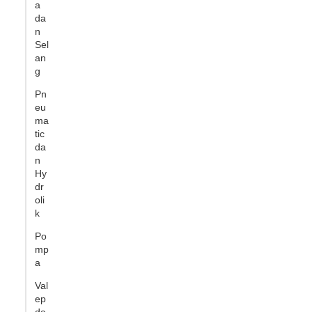
a
da
n
Sel
an
g
Pn
eu
ma
tic
da
n
Hy
dr
oli
k
Po
mp
a
Val
ep