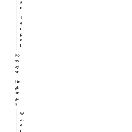
a
n
T
e
r
p
a
l
Ko
nv
ey
or
Lin
gk
un
ga
n
W
at
e
r