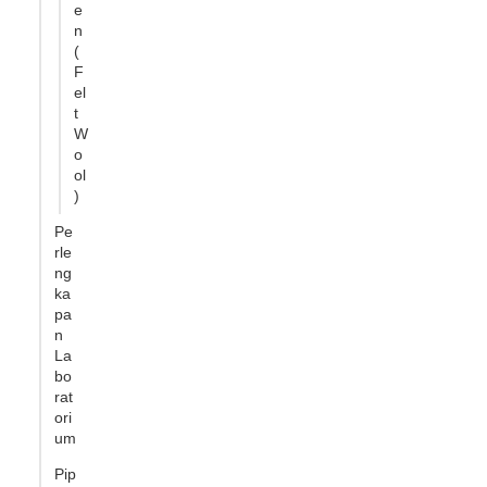
e
n
(
F
el
t
W
o
ol
)
Pe
rle
ng
ka
pa
n
La
bo
rat
ori
um
Pip