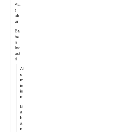
Ala
t
uk
ur
Ba
ha
n
Ind
ust
ri
Al
u
m
in
iu
m
B
a
h
a
n