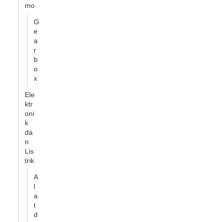
mo
G
e
a
r
b
o
x
Ele
ktr
oni
k
da
n
Lis
trik
A
l
a
t
d