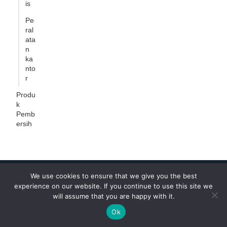
is
Pe
ral
ata
n
ka
nto
r
Produ
k
Pemb
ersih
We use cookies to ensure that we give you the best
experience on our website. If you continue to use this site we
will assume that you are happy with it.
Ok
1Clickss.com adalah platform digital all in one yang
membantu bisnis, vendor, maupun individu untuk