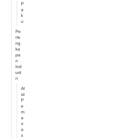
P
a
k
u
Pe
rle
ng
ka
pa
n
Ind
ust
ri
Al
at
P
e
m
a
n
a
s