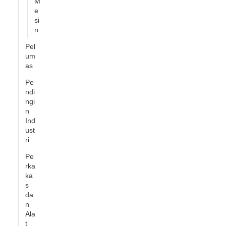
M
e
si
n
Pel
um
as
Pe
ndi
ngi
n
Ind
ust
ri
Pe
rka
ka
s
da
n
Ala
t