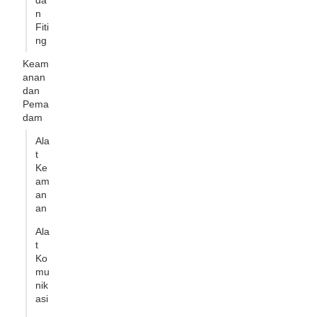
da
n
Fiti
ng
Keam
anan
dan
Pema
dam
Ala
t
Ke
am
an
an
Ala
t
Ko
mu
nik
asi