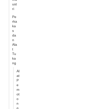
ust
ri
Pe
rka
ka
s
da
n
Ala
t
Tu
ka
ng
Al
at
P
e
m
ot
o
n
g