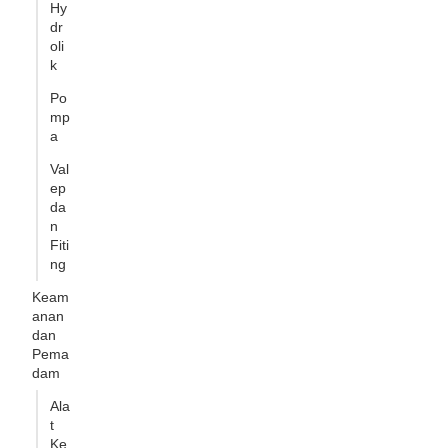
Hy
dr
oli
k
Po
mp
a
Val
ep
da
n
Fiti
ng
Keam
anan
dan
Pema
dam
Ala
t
Ke