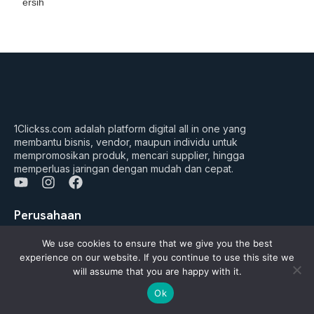
ersih
1Clickss.com adalah platform digital all in one yang
membantu bisnis, vendor, maupun individu untuk
mempromosikan produk, mencari supplier, hingga
memperluas jaringan dengan mudah dan cepat.
Y
I
F
o
n
a
u
s
c
Perusahaan
t
t
e
Tentang Kami
u
a
b
We use cookies to ensure that we give you the best
b
g
o
experience on our website. If you continue to use this site we
FAQ’s
e
r
o
will assume that you are happy with it.
a
k
Daftar Jadi Vendor
m
Ok
Daftar Jadi Agen