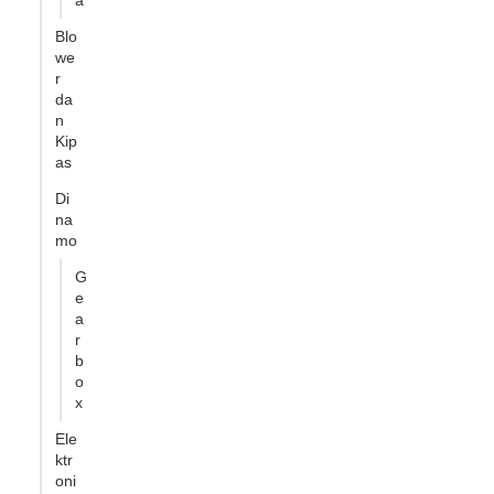
a
Blo
we
r
da
n
Kip
as
Di
na
mo
G
e
a
r
b
o
x
Ele
ktr
oni