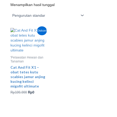
Menampilkan hasil tunggal
Harga
Harga
Diskon!
aslinya
saat
adalah:
ini
Rp100.000.
adalah:
Rp0.
'Pelawatan Hewan dan
Tanaman
Cat And Fit X1 –
obat tetes kutu
scabies jamur anjing
kucing kelinci
migofit ultimate
Rp
100.000
Rp
0