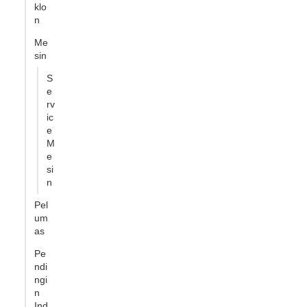
klo
n
Me
sin
S
e
rv
ic
e
M
e
si
n
Pel
um
as
Pe
ndi
ngi
n
Ind