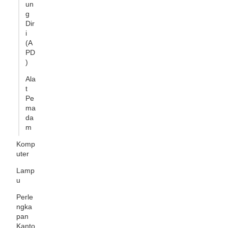
un
g
Dir
i
(A
PD
)
Ala
t
Pe
ma
da
m
Komp
uter
Lamp
u
Perle
ngka
pan
Kanto