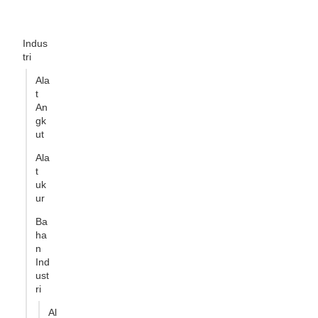
Indus
tri
Ala
t
An
gk
ut
Ala
t
uk
ur
Ba
ha
n
Ind
ust
ri
Al