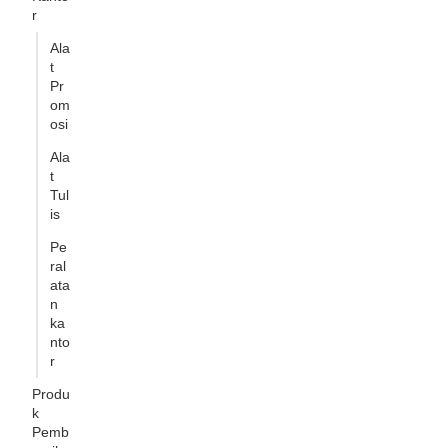
r
Ala
t
Pr
om
osi
Ala
t
Tul
is
Pe
ral
ata
n
ka
nto
r
Produ
k
Pemb