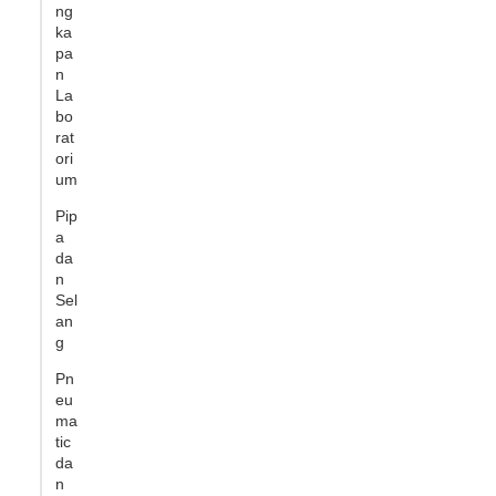
ng
ka
pa
n
La
bo
rat
ori
um
Pip
a
da
n
Sel
an
g
Pn
eu
ma
tic
da
n