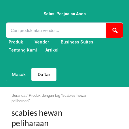
Lewati
ke
konten
Solusi Penjualan Anda
Produk
Vendor
Business Suites
Tentang Kami
Artikel
Masuk
Daftar
Beranda
/ Produk dengan tag “scabies hewan
peliharaan”
scabies hewan
peliharaan