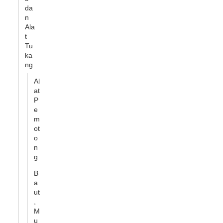
da
n
Ala
t
Tu
ka
ng
Al
at
P
e
m
ot
o
n
g
B
a
ut
,
M
u