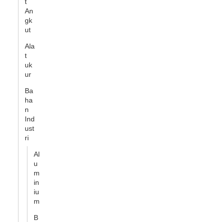
t
An
gk
ut
Ala
t
uk
ur
Ba
ha
n
Ind
ust
ri
Al
u
m
in
iu
m
B