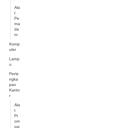
Ala
t
Pe
ma
da
m
Komp
uter
Lamp
u
Perle
ngka
pan
Kanto
r
Ala
t
Pr
om
osi