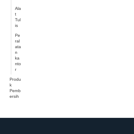
Ala
t
Tul
is
Pe
ral
ata
n
ka
nto
r
Produ
k
Pemb
ersih