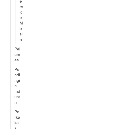
e
rv
ic
e
M
e
si
n
Pel
um
as
Pe
ndi
ngi
n
Ind
ust
ri
Pe
rka
ka
s