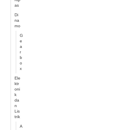
as
Di
na
mo
G
e
a
r
b
o
x
Ele
ktr
oni
k
da
n
Lis
trik
A