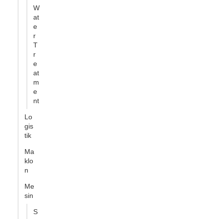
W
at
e
r
T
r
e
at
m
e
nt
Lo
gis
tik
Ma
klo
n
Me
sin
S