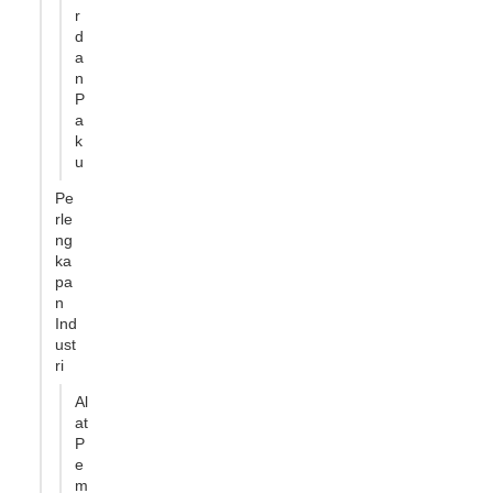
r
d
a
n
P
a
k
u
Pe
rle
ng
ka
pa
n
Ind
ust
ri
Al
at
P
e
m