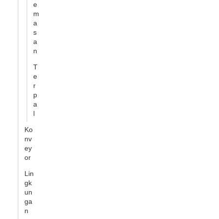
e
m
a
s
a
n
T
e
r
p
a
l
Ko
nv
ey
or
Lin
gk
un
ga
n