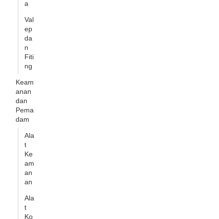
a
Val
ep
da
n
Fiti
ng
Keam
anan
dan
Pema
dam
Ala
t
Ke
am
an
an
Ala
t
Ko