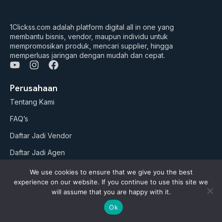
1Clickss.com adalah platform digital all in one yang
membantu bisnis, vendor, maupun individu untuk
mempromosikan produk, mencari supplier, hingga
memperluas jaringan dengan mudah dan cepat.
Y
I
F
o
n
a
u
s
c
Perusahaan
t
t
e
Tentang Kami
u
a
b
b
g
o
FAQ’s
e
r
o
a
k
Daftar Jadi Vendor
m
Daftar Jadi Agen
Artikel
We use cookies to ensure that we give you the best
experience on our website. If you continue to use this site we
Business Suites
will assume that you are happy with it.
Ok
Paket Google ADS