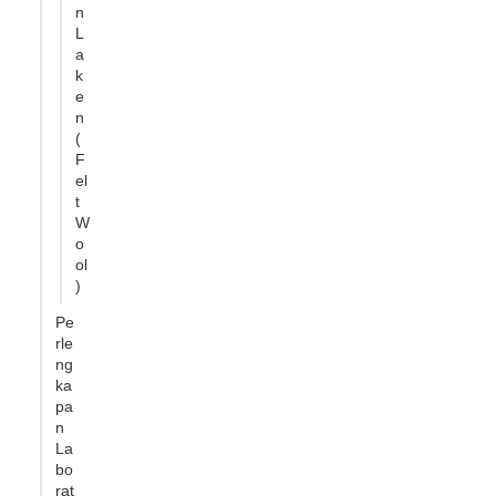
n
L
a
k
e
n
(
F
el
t
W
o
ol
)
Pe
rle
ng
ka
pa
n
La
bo
rat