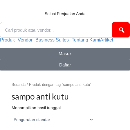
Lewati
ke
konten
Solusi Penjualan Anda
Produk
Vendor
Business Suites
Tentang Kami
Artikel
Masuk
Daftar
Beranda
/ Produk dengan tag “sampo anti kutu”
sampo anti kutu
Menampilkan hasil tunggal