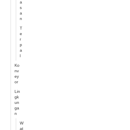
a
s
a
n
T
e
r
p
a
l
Ko
nv
ey
or
Lin
gk
un
ga
n
W
at