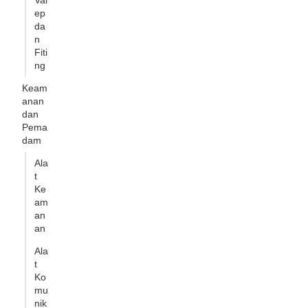
Val
ep
da
n
Fiti
ng
Keam
anan
dan
Pema
dam
Ala
t
Ke
am
an
an
Ala
t
Ko
mu
nik