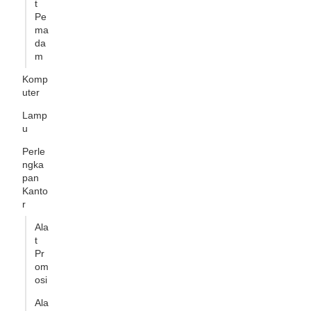
t
Pe
ma
da
m
Komp
uter
Lamp
u
Perle
ngka
pan
Kanto
r
Ala
t
Pr
om
osi
Ala