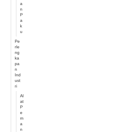
a
n
P
a
k
u
Pe
rle
ng
ka
pa
n
Ind
ust
ri
Al
at
P
e
m
a
n