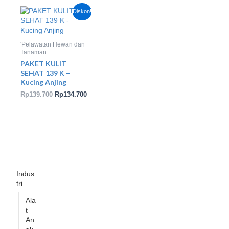
Harga
Harga
Diskon!
aslinya
saat
adalah:
ini
Rp139.700.
adalah:
Rp134.700.
'Pelawatan Hewan dan
Tanaman
PAKET KULIT
SEHAT 139 K –
Kucing Anjing
Rp
139.700
Rp
134.700
Indus
tri
Ala
t
An