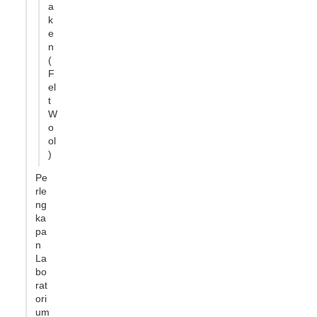
a
k
e
n
(
F
el
t
W
o
ol
)
Pe
rle
ng
ka
pa
n
La
bo
rat
ori
um