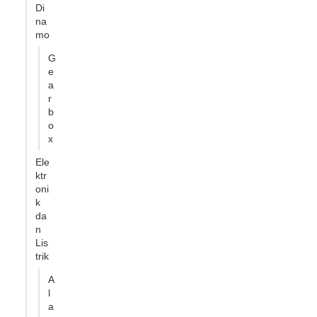
Di
na
mo
G
e
a
r
b
o
x
Ele
ktr
oni
k
da
n
Lis
trik
A
l
a