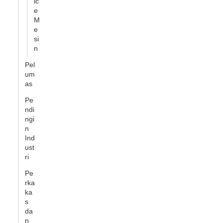
ic
e
M
e
si
n
Pel
um
as
Pe
ndi
ngi
n
Ind
ust
ri
Pe
rka
ka
s
da
n