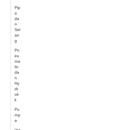
Pip
a
da
n
Sel
an
g
Pn
eu
ma
tic
da
n
Hy
dr
oli
k
Po
mp
a