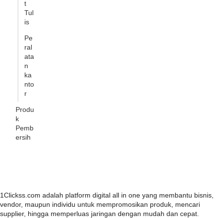
t
Tul
is
Pe
ral
ata
n
ka
nto
r
Produ
k
Pemb
ersih
1Clickss.com adalah platform digital all in one yang membantu bisnis,
vendor, maupun individu untuk mempromosikan produk, mencari
supplier, hingga memperluas jaringan dengan mudah dan cepat.