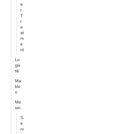
e
r
T
r
e
at
m
e
nt
Lo
gis
tik
Ma
klo
n
Me
sin
S
e
rv