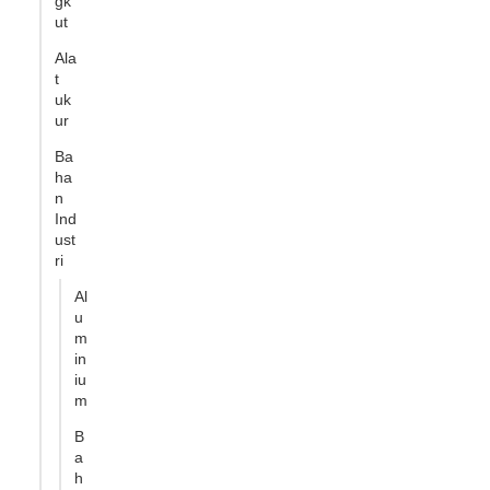
gk
ut
Ala
t
uk
ur
Ba
ha
n
Ind
ust
ri
Al
u
m
in
iu
m
B
a
h