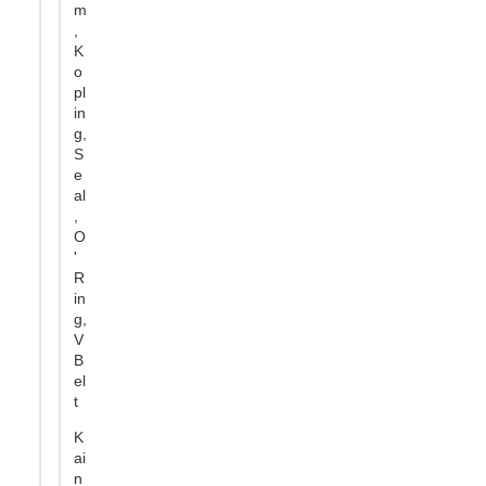
m
,
K
o
pl
in
g,
S
e
al
,
O
'
R
in
g,
V
B
el
t
K
ai
n