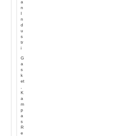
a
n
I
n
d
u
s
tr
i
G
a
s
k
et
,
K
a
m
p
a
s
R
e