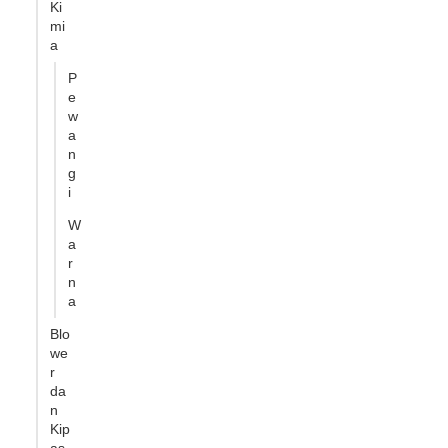
Ki
mi
a
P
e
w
a
n
g
i
W
a
r
n
a
Blo
we
r
da
n
Kip