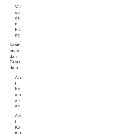
Val
ep
da
n
Fiti
ng
Keam
anan
dan
Pema
dam
Ala
t
Ke
am
an
an
Ala
t
Ko
mu