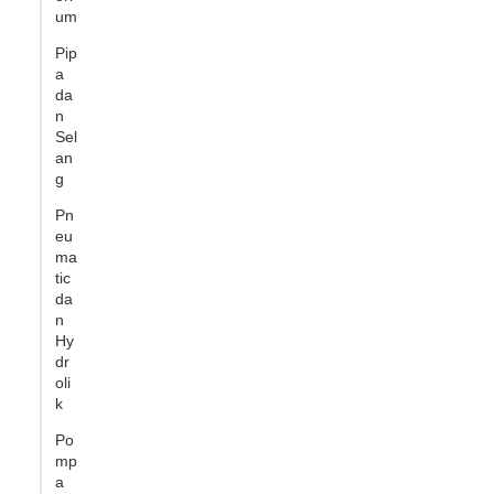
um
Pip
a
da
n
Sel
an
g
Pn
eu
ma
tic
da
n
Hy
dr
oli
k
Po
mp
a