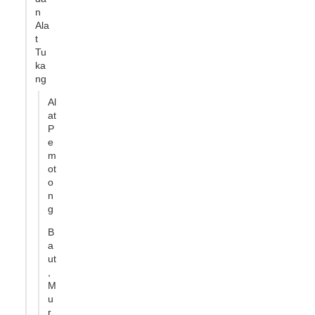
n
Ala
t
Tu
ka
ng
Al
at
P
e
m
ot
o
n
g
B
a
ut
,
M
u
r