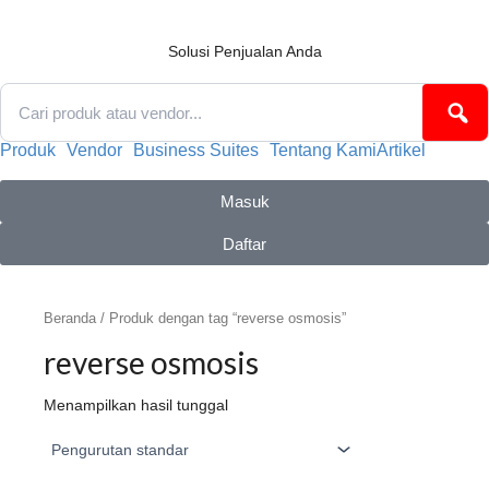
Lewati
ke
konten
Solusi Penjualan Anda
Produk
Vendor
Business Suites
Tentang Kami
Artikel
Masuk
Daftar
Beranda
/ Produk dengan tag “reverse osmosis”
reverse osmosis
Menampilkan hasil tunggal