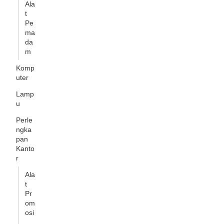
Ala
t
Pe
ma
da
m
Komp
uter
Lamp
u
Perle
ngka
pan
Kanto
r
Ala
t
Pr
om
osi