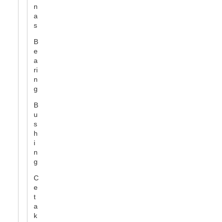
n
a
s
B
e
a
ri
n
g
B
u
s
h
i
n
g
C
e
t
a
k