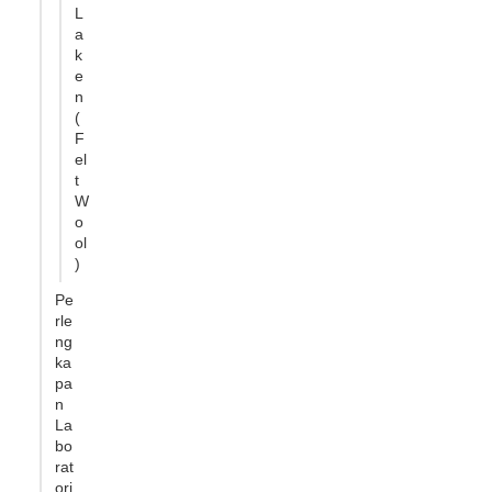
L
a
k
e
n
(
F
el
t
W
o
ol
)
Pe
rle
ng
ka
pa
n
La
bo
rat
ori