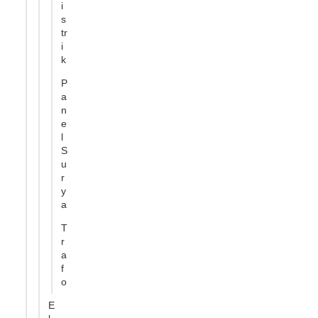
i
s
tr
i
k
P
a
n
e
l
S
u
r
y
a
T
r
a
f
o
E