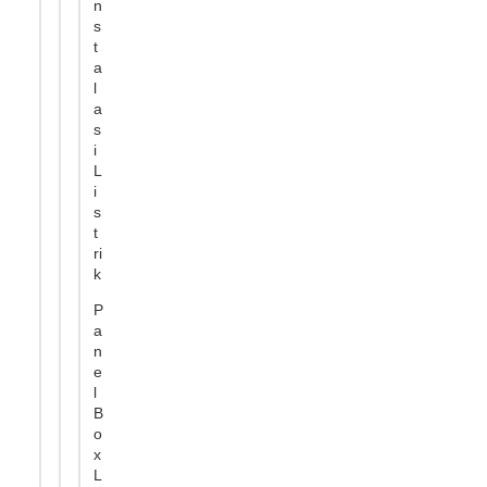
n
s
t
a
l
a
s
i
L
i
s
t
ri
k
P
a
n
e
l
B
o
x
L