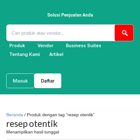
Lewati
ke
konten
Solusi Penjualan Anda
Produk
Vendor
Business Suites
Tentang Kami
Artikel
Masuk
Daftar
Beranda
/ Produk dengan tag “resep otentik”
resep otentik
Menampilkan hasil tunggal