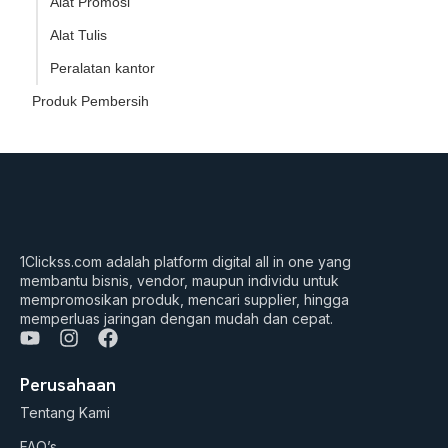
Alat Promosi
Alat Tulis
Peralatan kantor
Produk Pembersih
1Clickss.com adalah platform digital all in one yang
membantu bisnis, vendor, maupun individu untuk
mempromosikan produk, mencari supplier, hingga
memperluas jaringan dengan mudah dan cepat.
Y
I
F
o
n
a
u
s
c
Perusahaan
t
t
e
Tentang Kami
u
a
b
b
g
o
FAQ’s