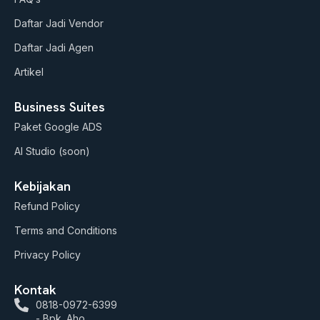
e
r
o
a
k
Daftar Jadi Vendor
m
Daftar Jadi Agen
Artikel
Business Suites
Paket Google ADS
AI Studio (soon)
Kebijakan
Refund Policy
Terms and Conditions
Privacy Policy
Kontak
0818-0972-6399
- Bpk. Aho