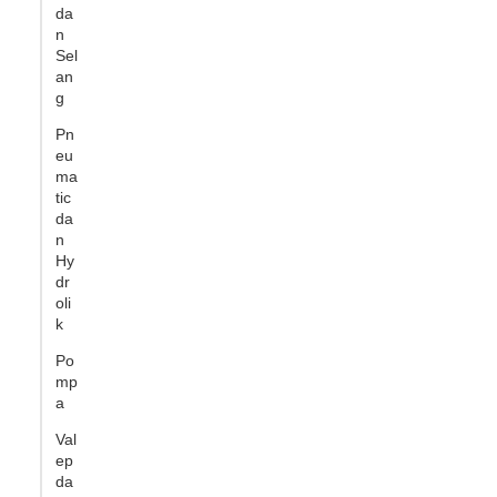
da
n
Sel
an
g
Pn
eu
ma
tic
da
n
Hy
dr
oli
k
Po
mp
a
Val
ep
da