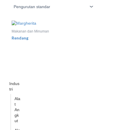
Makanan dan Minuman
Rendang
Indus
tri
Ala
t
An
gk
ut