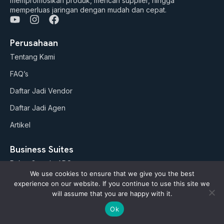
mempromosikan produk, mencari supplier, hingga
memperluas jaringan dengan mudah dan cepat.
Y
I
F
o
n
a
u
s
c
Perusahaan
t
t
e
Tentang Kami
u
a
b
b
g
o
FAQ’s
e
r
o
a
k
Daftar Jadi Vendor
m
Daftar Jadi Agen
Artikel
Business Suites
Paket Google ADS
We use cookies to ensure that we give you the best
AI Studio (soon)
experience on our website. If you continue to use this site we
will assume that you are happy with it.
Kebijakan
Ok
Refund Policy