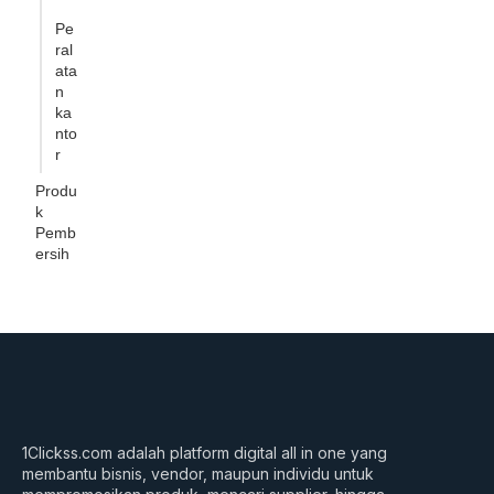
Pe
ral
ata
n
ka
nto
r
Produ
k
Pemb
ersih
1Clickss.com adalah platform digital all in one yang
membantu bisnis, vendor, maupun individu untuk