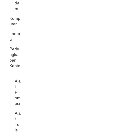
da
m
Komp
uter
Lamp
u
Perle
ngka
pan
Kanto
r
Ala
t
Pr
om
osi
Ala
t
Tul
is