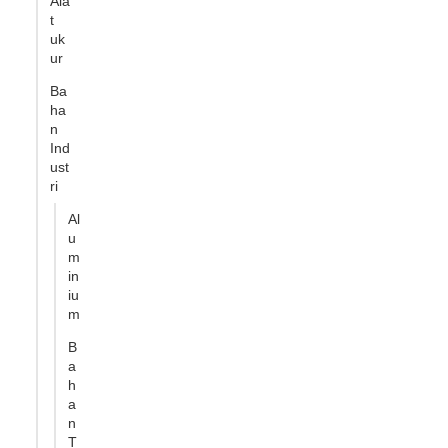
Ala
t
uk
ur
Ba
ha
n
Ind
ust
ri
Al
u
m
in
iu
m
B
a
h
a
n
T