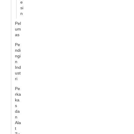
e
si
n
Pel
um
as
Pe
ndi
ngi
n
Ind
ust
ri
Pe
rka
ka
s
da
n
Ala
t