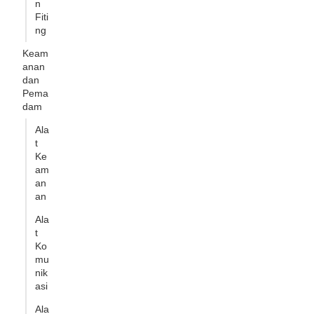
n
Fiti
ng
Keam
anan
dan
Pema
dam
Ala
t
Ke
am
an
an
Ala
t
Ko
mu
nik
asi
Ala