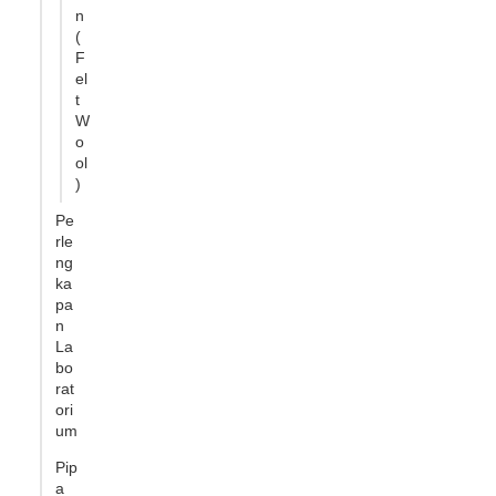
n
(
F
el
t
W
o
ol
)
Pe
rle
ng
ka
pa
n
La
bo
rat
ori
um
Pip
a