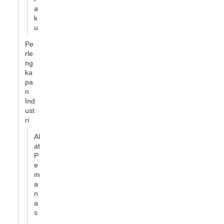
a
k
u
Pe
rle
ng
ka
pa
n
Ind
ust
ri
Al
at
P
e
m
a
n
a
s