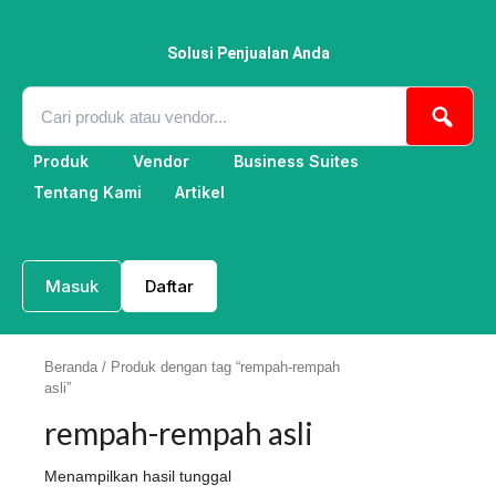
Lewati
ke
konten
Solusi Penjualan Anda
Produk
Vendor
Business Suites
Tentang Kami
Artikel
Masuk
Daftar
Beranda
/ Produk dengan tag “rempah-rempah
asli”
rempah-rempah asli
Menampilkan hasil tunggal