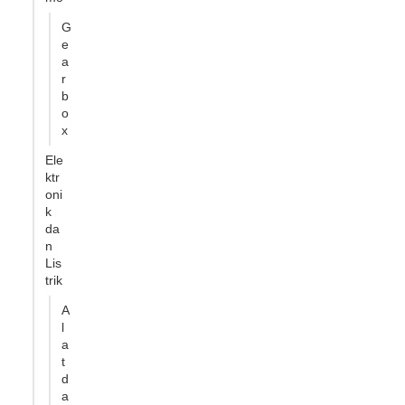
G
e
a
r
b
o
x
Ele
ktr
oni
k
da
n
Lis
trik
A
l
a
t
d
a