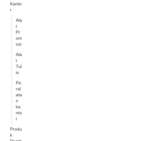
Kanto
r
Ala
t
Pr
om
osi
Ala
t
Tul
is
Pe
ral
ata
n
ka
nto
r
Produ
k
Pemb