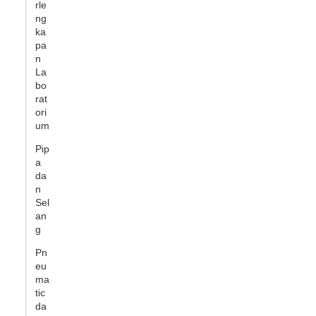
rle
ng
ka
pa
n
La
bo
rat
ori
um
Pip
a
da
n
Sel
an
g
Pn
eu
ma
tic
da