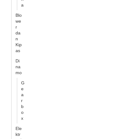
a
Blo
we
r
da
n
Kip
as
Di
na
mo
G
e
a
r
b
o
x
Ele
ktr