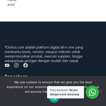
ersih
1Clickss.com adalah platform digital all in one yang
membantu bisnis, vendor, maupun individu untuk
mempromosikan produk, mencari supplier, hingga
memperluas jaringan dengan mudah dan cepat.
Y
I
F
o
n
a
u
s
c
Perusahaan
t
t
e
We use cookies to ensure that we give you the best
Tentang Kami
u
a
b
experience on our website. If you continue to use this site we
b
g
o
Perlu bantuan?
Bicara
FAQ’s
will assume that you are happy with it.
e
r
o
dengan kami sekarang
a
k
Daftar Jadi Vendor
Ok
m