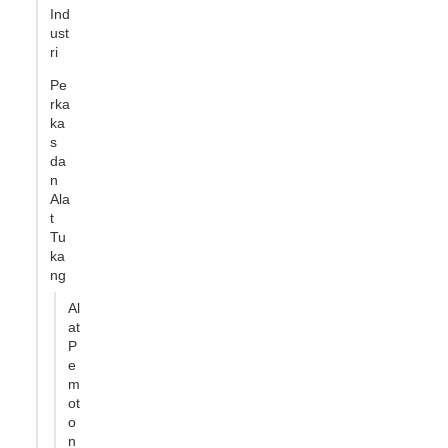
Ind
ust
ri
Pe
rka
ka
s
da
n
Ala
t
Tu
ka
ng
Al
at
P
e
m
ot
o
n