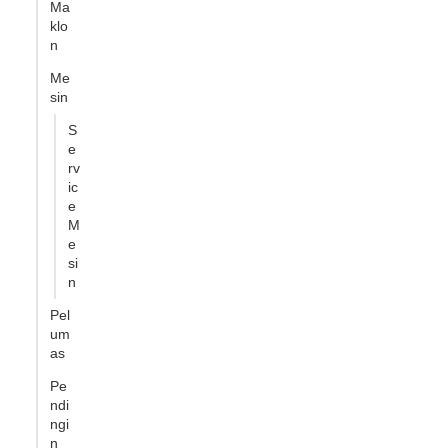
Ma
klo
n
Me
sin
S
e
rv
ic
e
M
e
si
n
Pel
um
as
Pe
ndi
ngi
n