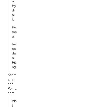
n
Hy
dr
oli
k
Po
mp
a
Val
ep
da
n
Fiti
ng
Keam
anan
dan
Pema
dam
Ala
t