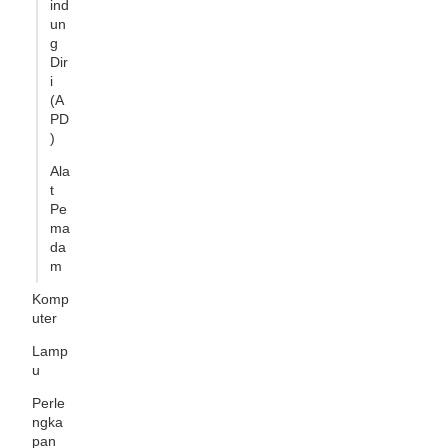
ind
un
g
Dir
i
(A
PD
)
Ala
t
Pe
ma
da
m
Komp
uter
Lamp
u
Perle
ngka
pan