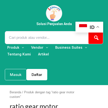
Lewati
ke
konten
Solusi Penjualan Anda
ID
Produk
Vendor
Business Suites
Tentang Kami
Artikel
Masuk
Daftar
Beranda
/ Produk dengan tag “ratio gear motor
custom”
ratio gear motor