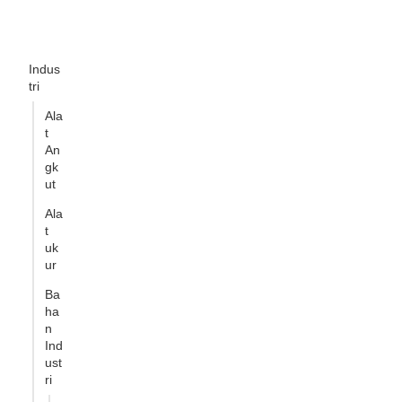
Indus
tri
Ala
t
An
gk
ut
Ala
t
uk
ur
Ba
ha
n
Ind
ust
ri