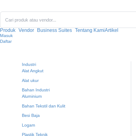
Lewati
ke
konten
Produk
Vendor
Business Suites
Tentang Kami
Artikel
Masuk
Daftar
Industri
Alat Angkut
Alat ukur
Bahan Industri
Aluminium
Bahan Tekstil dan Kulit
Besi Baja
Logam
Plastik Teknik