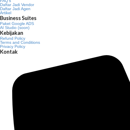
FAQ’s
Daftar Jadi Vendor
Daftar Jadi Agen
Artikel
Business Suites
Paket Google ADS
AI Studio (soon)
Kebijakan
Refund Policy
Terms and Conditions
Privacy Policy
Kontak