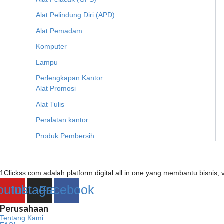
Alat Pelindung Diri (APD)
Alat Pemadam
Komputer
Lampu
Perlengkapan Kantor
Alat Promosi
Alat Tulis
Peralatan kantor
Produk Pembersih
1Clickss.com adalah platform digital all in one yang membantu bisni
outube
Instagram
Facebook
Perusahaan
Tentang Kami