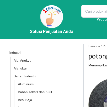
Lewati
ke
konten
Produ
Solusi Penjualan Anda
Beranda
/ Pro
Industri
potong
Alat Angkut
Menampilkan
Alat ukur
Bahan Industri
Aluminium
Bahan Tekstil dan Kulit
Besi Baja