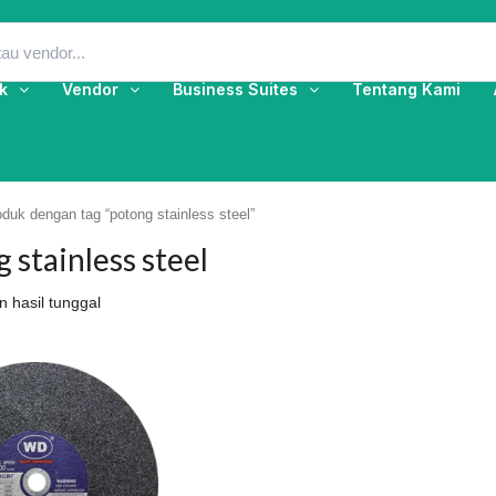
k
Vendor
Business Suites
Tentang Kami
duk dengan tag “potong stainless steel”
 stainless steel
 hasil tunggal