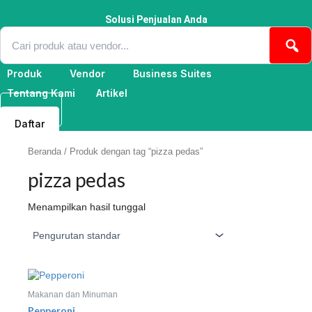
Lewati
ke
Solusi Penjualan Anda
konten
Produk
Vendor
Business Suites
Tentang Kami
Artikel
Masuk
Daftar
Beranda
/ Produk dengan tag “pizza pedas”
pizza pedas
Menampilkan hasil tunggal
Makanan dan Minuman
Pepperoni