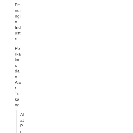
Pe
ndi
ngi
n
Ind
ust
ri
Pe
rka
ka
s
da
n
Ala
t
Tu
ka
ng
Al
at
P
e