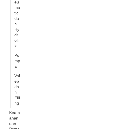
eu
ma
tic
da
n
Hy
dr
oli
k
Po
mp
a
Val
ep
da
n
Fiti
ng
Keam
anan
dan