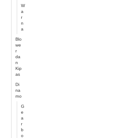
W
a
r
n
a
Blo
we
r
da
n
Kip
as
Di
na
mo
G
e
a
r
b
o