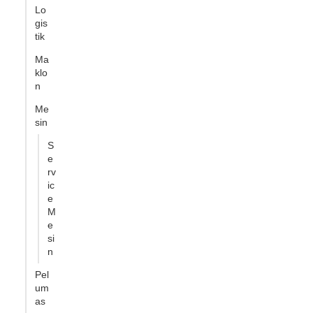
Lo
gis
tik
Ma
klo
n
Me
sin
S
e
rv
ic
e
M
e
si
n
Pel
um
as