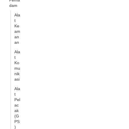
Pema
dam
Ala
t
Ke
am
an
an
Ala
t
Ko
mu
nik
asi
Ala
t
Pel
ac
ak
(G
PS
)