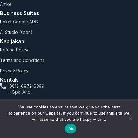
Artikel
Business Suites
Paket Google ADS
AI Studio (soon)
Kebijakan
Refund Policy
Terms and Conditions
Privacy Policy
Kontak
0818-0972-6399
- Bpk. Aho
0817-677-0011
We use cookies to ensure that we give you the best
- Bpk. Roni
experience on our website. If you continue to use this site we
1clickss.com@gmail.com
will assume that you are happy with it.
Ok
Jalan Hayam Wuruk.127 lantai 2 Blok C9 No. 7, RT.1/RW.6,
Mangga Besar, Kec. Taman Sari, Kota Jakarta Barat, Daerah