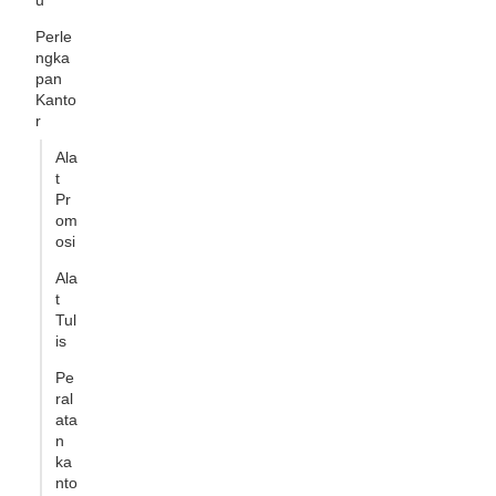
u
Perle
ngka
pan
Kanto
r
Ala
t
Pr
om
osi
Ala
t
Tul
is
Pe
ral
ata
n
ka
nto