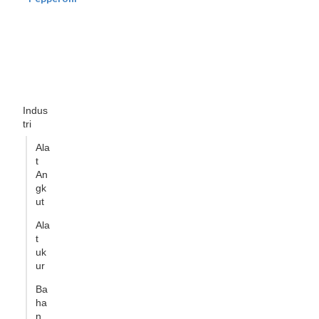
Indus
tri
Ala
t
An
gk
ut
Ala
t
uk
ur
Ba
ha
n