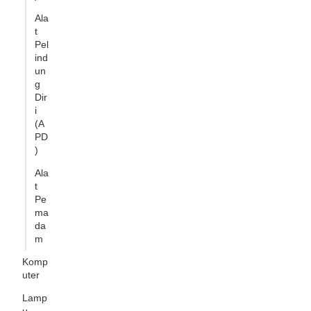
Ala
t
Pel
ind
un
g
Dir
i
(A
PD
)
Ala
t
Pe
ma
da
m
Komp
uter
Lamp