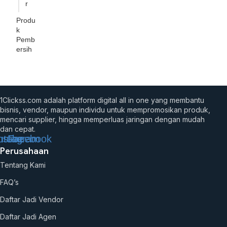
r
Produ
k
Pemb
ersih
1Clickss.com adalah platform digital all in one yang membantu
bisnis, vendor, maupun individu untuk mempromosikan produk,
mencari supplier, hingga memperluas jaringan dengan mudah
dan cepat.
utube
nstagram
Facebook
Perusahaan
Tentang Kami
FAQ’s
Daftar Jadi Vendor
Daftar Jadi Agen