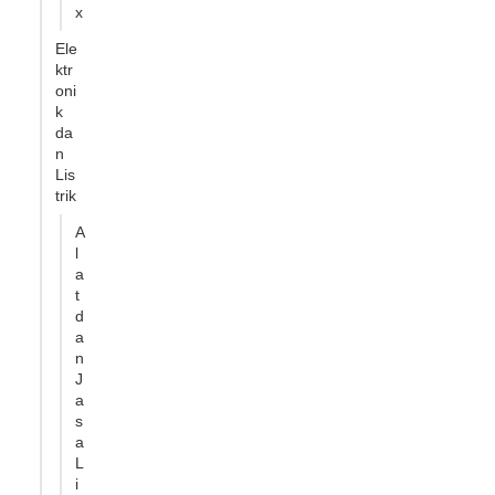
x
Ele
ktr
oni
k
da
n
Lis
trik
A
l
a
t
d
a
n
J
a
s
a
L
i