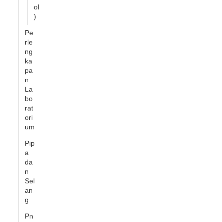
ol
)
Pe
rle
ng
ka
pa
n
La
bo
rat
ori
um
Pip
a
da
n
Sel
an
g
Pn