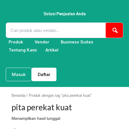
Lewati
ke
konten
Solusi Penjualan Anda
Produk
Vendor
Business Suites
Tentang Kami
Artikel
Masuk
Daftar
Beranda
/ Produk dengan tag “pita perekat kuat”
pita perekat kuat
Menampilkan hasil tunggal