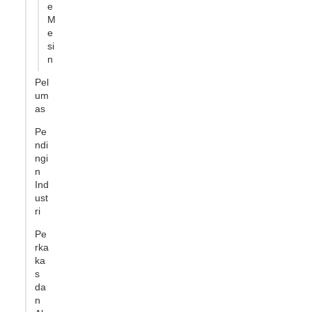
e
M
e
si
n
Pel
um
as
Pe
ndi
ngi
n
Ind
ust
ri
Pe
rka
ka
s
da
n