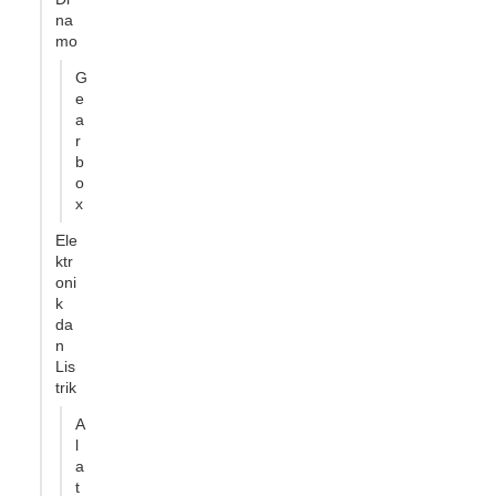
na
mo
G
e
a
r
b
o
x
Ele
ktr
oni
k
da
n
Lis
trik
A
l
a
t