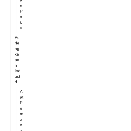
a
n
P
a
k
u
Pe
rle
ng
ka
pa
n
Ind
ust
ri
Al
at
P
e
m
a
n
a