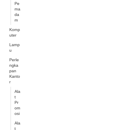
Pe
ma
da
m
Komp
uter
Lamp
u
Perle
ngka
pan
Kanto
r
Ala
t
Pr
om
osi
Ala
t