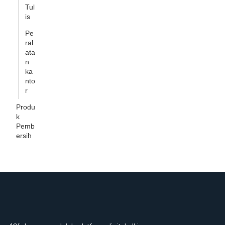
Tul
is
Pe
ral
ata
n
ka
nto
r
Produ
k
Pemb
ersih