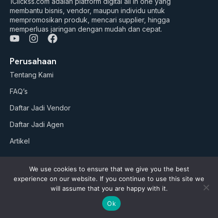
1Clickss.com adalah platform digital all in one yang
membantu bisnis, vendor, maupun individu untuk
mempromosikan produk, mencari supplier, hingga
memperluas jaringan dengan mudah dan cepat.
Y
I
F
o
n
a
u
s
c
Perusahaan
t
t
e
Tentang Kami
u
a
b
b
g
o
FAQ’s
e
r
o
a
k
Daftar Jadi Vendor
m
Daftar Jadi Agen
Artikel
Business Suites
We use cookies to ensure that we give you the best
Paket Google ADS
experience on our website. If you continue to use this site we
will assume that you are happy with it.
AI Studio (soon)
Ok