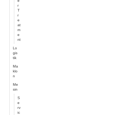
e
r
T
r
e
at
m
e
nt
Lo
gis
tik
Ma
klo
n
Me
sin
S
e
rv
ic