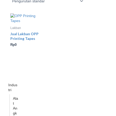
Lakban
Jual Lakban OPP
Printing Tapes
Rp
0
Indus
tri
Ala
t
An
gk