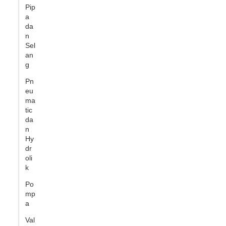
Pip
a
da
n
Sel
an
g
Pn
eu
ma
tic
da
n
Hy
dr
oli
k
Po
mp
a
Val