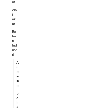
ut
Ala
t
uk
ur
Ba
ha
n
Ind
ust
ri
Al
u
m
in
iu
m
B
a
h
a