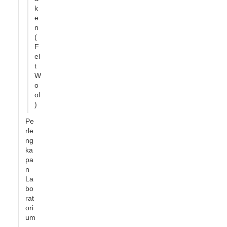
k
e
n
(
F
el
t
W
o
ol
)
Pe
rle
ng
ka
pa
n
La
bo
rat
ori
um