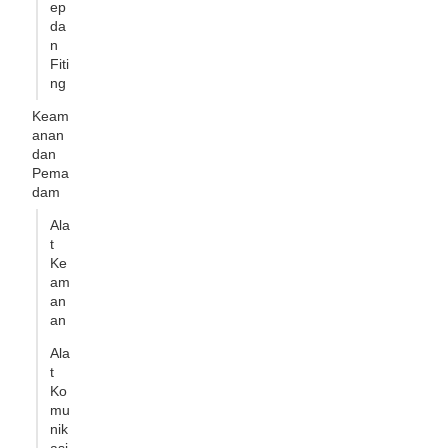
ep
da
n
Fiti
ng
Keam
anan
dan
Pema
dam
Ala
t
Ke
am
an
an
Ala
t
Ko
mu
nik