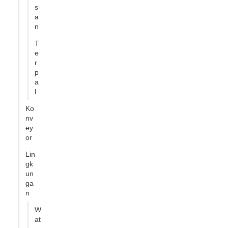
s
a
n
T
e
r
p
a
l
Ko
nv
ey
or
Lin
gk
un
ga
n
W
at