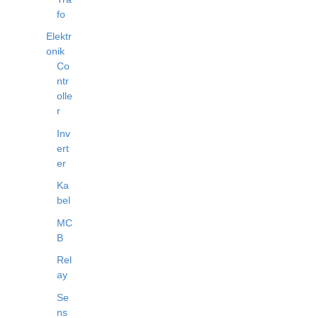
fo
Elektr
onik
Co
ntr
olle
r
Inv
ert
er
Ka
bel
MC
B
Rel
ay
Se
ns