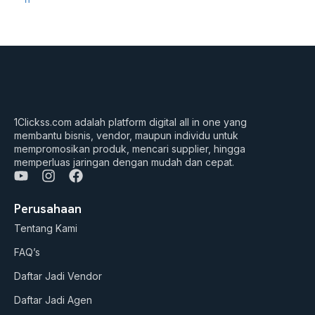
1Clickss.com adalah platform digital all in one yang
membantu bisnis, vendor, maupun individu untuk
mempromosikan produk, mencari supplier, hingga
memperluas jaringan dengan mudah dan cepat.
Y
I
F
o
n
a
u
s
c
Perusahaan
t
t
e
Tentang Kami
u
a
b
b
g
o
FAQ’s
e
r
o
a
k
Daftar Jadi Vendor
m
Daftar Jadi Agen