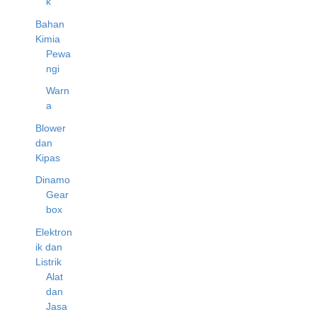
k
Bahan
Kimia
Pewa
ngi
Warn
a
Blower
dan
Kipas
Dinamo
Gear
box
Elektron
ik dan
Listrik
Alat
dan
Jasa