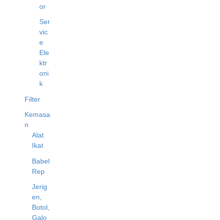
or
Ser
vic
e
Ele
ktr
oni
k
Filter
Kemasa
n
Alat
Ikat
Babel
Rep
Jerig
en,
Botol,
Galo