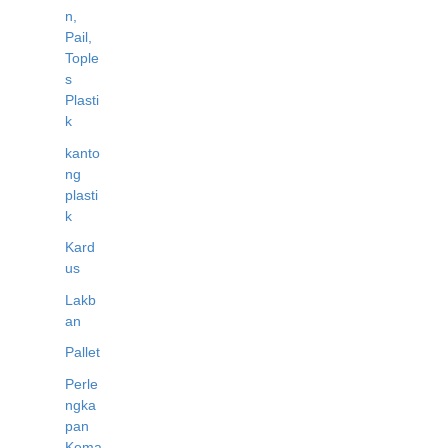
n,
Pail,
Tople
s
Plasti
k
kanto
ng
plasti
k
Kard
us
Lakb
an
Pallet
Perle
ngka
pan
Kema