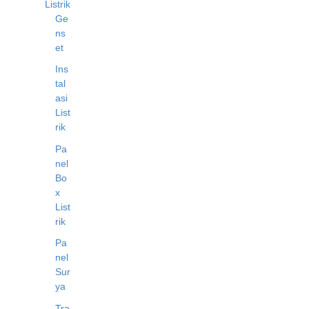
Listrik
Ge
ns
et
Ins
tal
asi
List
rik
Pa
nel
Bo
x
List
rik
Pa
nel
Sur
ya
Tra