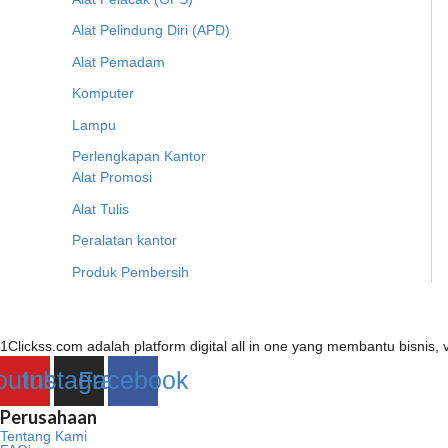
Alat Pelindung Diri (APD)
Alat Pemadam
Komputer
Lampu
Perlengkapan Kantor
Alat Promosi
Alat Tulis
Peralatan kantor
Produk Pembersih
1Clickss.com adalah platform digital all in one yang membantu bisni
outube
Instagram
Facebook
Perusahaan
Tentang Kami