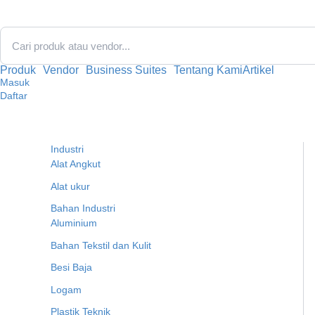
Lewati
ke
konten
Produk
Vendor
Business Suites
Tentang Kami
Artikel
Masuk
Daftar
Industri
Alat Angkut
Alat ukur
Bahan Industri
Aluminium
Bahan Tekstil dan Kulit
Besi Baja
Logam
Plastik Teknik