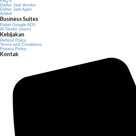
FAQ’s
Daftar Jadi Vendor
Daftar Jadi Agen
Artikel
Business Suites
Paket Google ADS
AI Studio (soon)
Kebijakan
Refund Policy
Terms and Conditions
Privacy Policy
Kontak