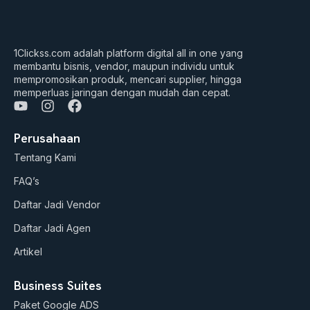
1Clickss.com adalah platform digital all in one yang
membantu bisnis, vendor, maupun individu untuk
mempromosikan produk, mencari supplier, hingga
memperluas jaringan dengan mudah dan cepat.
Y
I
F
o
n
a
u
s
c
Perusahaan
t
t
e
Tentang Kami
u
a
b
b
g
o
FAQ’s
e
r
o
a
k
Daftar Jadi Vendor
m
Daftar Jadi Agen
Artikel
Business Suites
Paket Google ADS