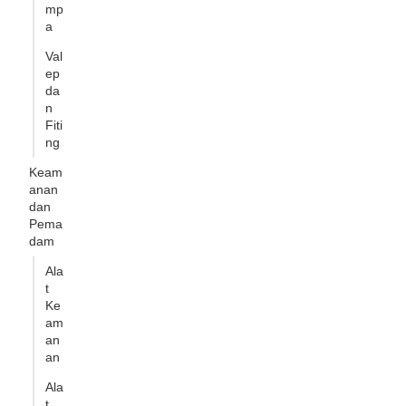
mp
a
Val
ep
da
n
Fiti
ng
Keam
anan
dan
Pema
dam
Ala
t
Ke
am
an
an
Ala
t