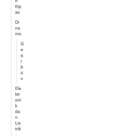
n
Kip
as
Di
na
mo
G
e
a
r
b
o
x
Ele
ktr
oni
k
da
n
Lis
trik