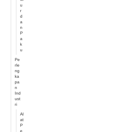
u
r
d
a
n
P
a
k
u
Pe
rle
ng
ka
pa
n
Ind
ust
ri
Al
at
P
e