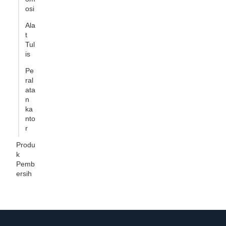
osi
Ala
t
Tul
is
Pe
ral
ata
n
ka
nto
r
Produ
k
Pemb
ersih