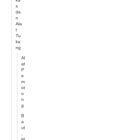
ka
s
da
n
Ala
t
Tu
ka
ng
Al
at
P
e
m
ot
o
n
g
B
a
ut
,
M