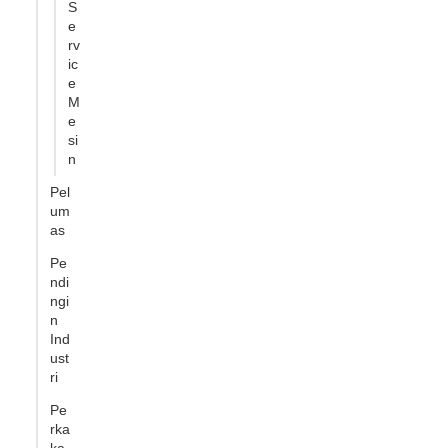
S
e
rv
ic
e
M
e
si
n
Pel
um
as
Pe
ndi
ngi
n
Ind
ust
ri
Pe
rka