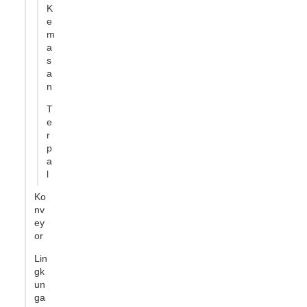
K
e
m
a
s
a
n
T
e
r
p
a
l
Ko
nv
ey
or
Lin
gk
un
ga