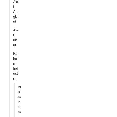
Ala
t
An
gk
ut
Ala
t
uk
ur
Ba
ha
n
Ind
ust
ri
Al
u
m
in
iu
m