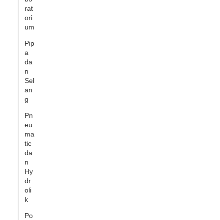
rat
ori
um
Pip
a
da
n
Sel
an
g
Pn
eu
ma
tic
da
n
Hy
dr
oli
k
Po