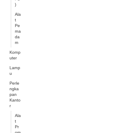
)
Ala
t
Pe
ma
da
m
Komp
uter
Lamp
u
Perle
ngka
pan
Kanto
r
Ala
t
Pr
om