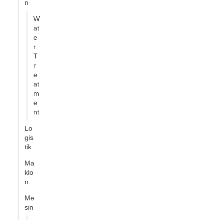
n
W
at
e
r
T
r
e
at
m
e
nt
Lo
gis
tik
Ma
klo
n
Me
sin