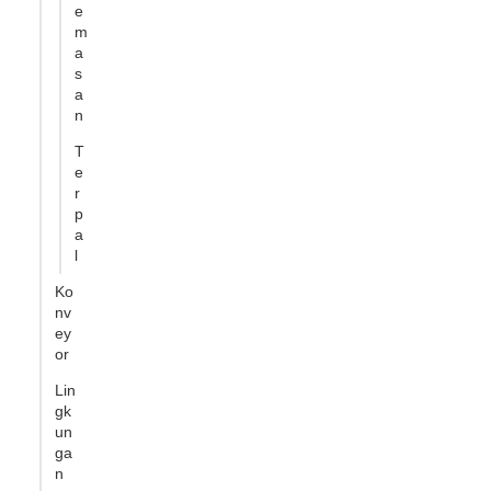
e
m
a
s
a
n
T
e
r
p
a
l
Ko
nv
ey
or
Lin
gk
un
ga
n