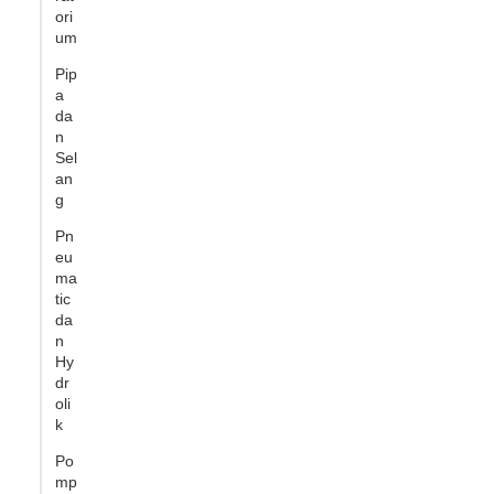
ori
um
Pip
a
da
n
Sel
an
g
Pn
eu
ma
tic
da
n
Hy
dr
oli
k
Po
mp