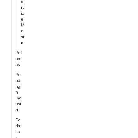
e
rv
ic
e
M
e
si
n
Pel
um
as
Pe
ndi
ngi
n
Ind
ust
ri
Pe
rka
ka
s