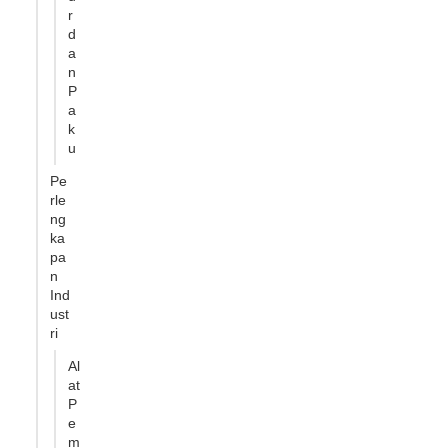
r
d
a
n
P
a
k
u
Pe
rle
ng
ka
pa
n
Ind
ust
ri
Al
at
P
e
m