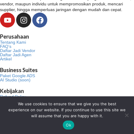
vendor, maupun individu untuk mempromosikan produk, mencari
supplier, hingga memperluas jaringan dengan mudah dan cepat.
Y
I
F
o
n
a
u
s
c
Perusahaan
t
t
e
Tentang Kami
u
a
b
FAQ’s
Daftar Jadi Vendor
b
g
o
Daftar Jadi Agen
Artikel
e
r
o
a
k
Business Suites
m
Paket Google ADS
AI Studio (soon)
Kebijakan
Refund Policy
Terms and Conditions
We use cookies to ensure that we give you the best
Privacy Policy
experience on our website. If you continue to use this site we
Kontak
will assume that you are happy with it.
0818-0972-6399
Ok
- Bpk. Aho
0817-677-0011