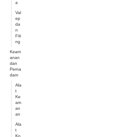
a
Val
ep
da
n
Fiti
ng
Keam
anan
dan
Pema
dam
Ala
t
Ke
am
an
an
Ala
t
Ko