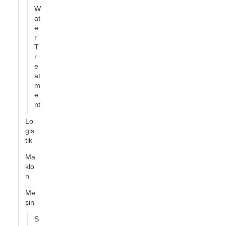
W
at
e
r
T
r
e
at
m
e
nt
Lo
gis
tik
Ma
klo
n
Me
sin
S