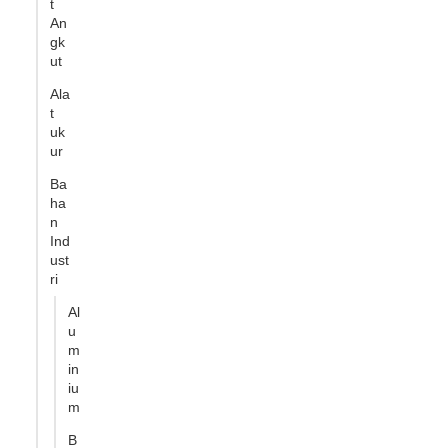
t
An
gk
ut
Ala
t
uk
ur
Ba
ha
n
Ind
ust
ri
Al
u
m
in
iu
m
B