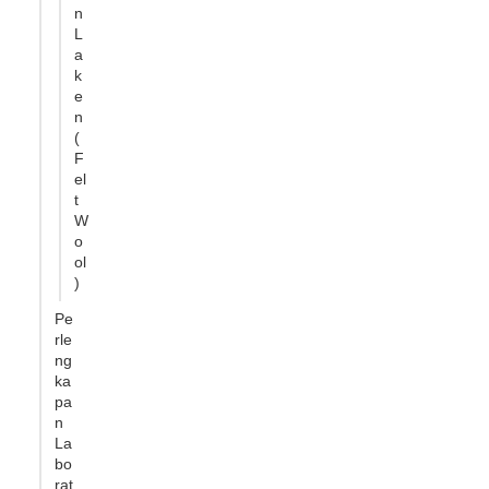
n
L
a
k
e
n
(
F
el
t
W
o
ol
)
Pe
rle
ng
ka
pa
n
La
bo
rat