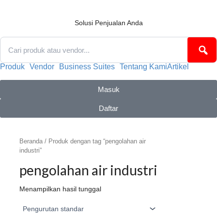
Lewati
ke
konten
Solusi Penjualan Anda
Produk
Vendor
Business Suites
Tentang Kami
Artikel
Masuk
Daftar
Beranda
/ Produk dengan tag “pengolahan air
industri”
pengolahan air industri
Menampilkan hasil tunggal