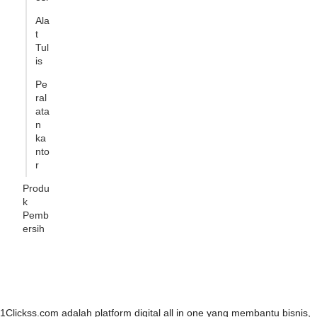
Ala
t
Tul
is
Pe
ral
ata
n
ka
nto
r
Produ
k
Pemb
ersih
1Clickss.com adalah platform digital all in one yang membantu bisnis,