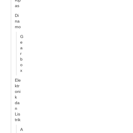
Kip
as
Di
na
mo
G
e
a
r
b
o
x
Ele
ktr
oni
k
da
n
Lis
trik
A