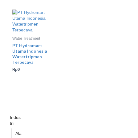
Water Treatment
PT Hydromart
Utama Indonesia
Watertripmen
Terpecaya
Rp
0
Indus
tri
Ala