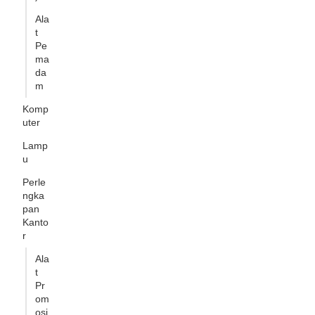
Ala
t
Pe
ma
da
m
Komp
uter
Lamp
u
Perle
ngka
pan
Kanto
r
Ala
t
Pr
om
osi