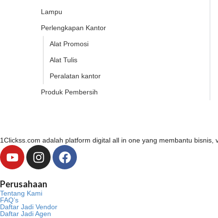
Lampu
Perlengkapan Kantor
Alat Promosi
Alat Tulis
Peralatan kantor
Produk Pembersih
1Clickss.com adalah platform digital all in one yang membantu bisni
Y
I
F
o
n
a
u
s
c
Perusahaan
t
t
e
Tentang Kami
u
a
b
FAQ’s
Daftar Jadi Vendor
b
g
o
Daftar Jadi Agen