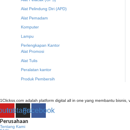
Alat Pelindung Diri (APD)
Alat Pemadam
Komputer
Lampu
Perlengkapan Kantor
Alat Promosi
Alat Tulis
Peralatan kantor
Produk Pembersih
1Clickss.com adalah platform digital all in one yang membantu bisni
outube
Instagram
Facebook
Perusahaan
Tentang Kami