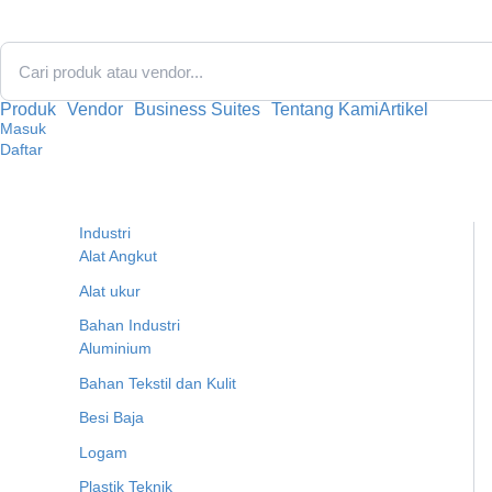
Lewati
ke
konten
Produk
Vendor
Business Suites
Tentang Kami
Artikel
Masuk
Daftar
Industri
Alat Angkut
Alat ukur
Bahan Industri
Aluminium
Bahan Tekstil dan Kulit
Besi Baja
Logam
Plastik Teknik