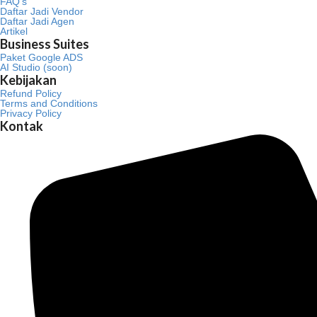
FAQ’s
Daftar Jadi Vendor
Daftar Jadi Agen
Artikel
Business Suites
Paket Google ADS
AI Studio (soon)
Kebijakan
Refund Policy
Terms and Conditions
Privacy Policy
Kontak