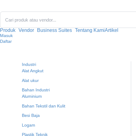
Lewati
ke
konten
Produk
Vendor
Business Suites
Tentang Kami
Artikel
Masuk
Daftar
Industri
Alat Angkut
Alat ukur
Bahan Industri
Aluminium
Bahan Tekstil dan Kulit
Besi Baja
Logam
Plastik Teknik