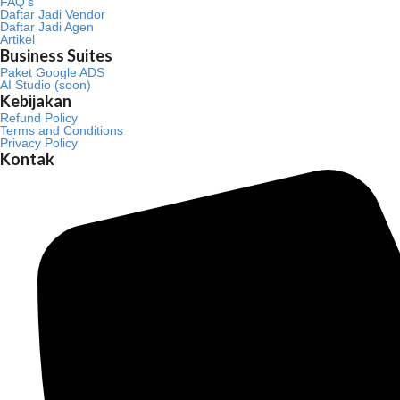
FAQ’s
Daftar Jadi Vendor
Daftar Jadi Agen
Artikel
Business Suites
Paket Google ADS
AI Studio (soon)
Kebijakan
Refund Policy
Terms and Conditions
Privacy Policy
Kontak