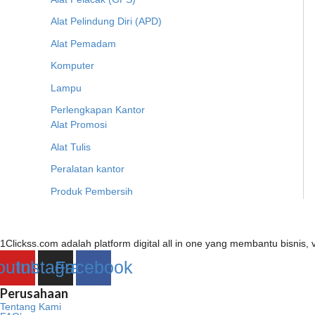
Alat Pelindung Diri (APD)
Alat Pemadam
Komputer
Lampu
Perlengkapan Kantor
Alat Promosi
Alat Tulis
Peralatan kantor
Produk Pembersih
1Clickss.com adalah platform digital all in one yang membantu bisni
outube
Instagram
Facebook
Perusahaan
Tentang Kami