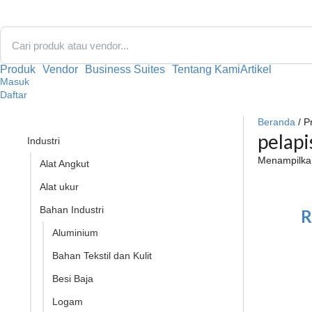
Lewati
ke
konten
Produk
Vendor
Business Suites
Tentang Kami
Artikel
Masuk
Daftar
Beranda
/ P
pelapi
Industri
Menampilkan
Alat Angkut
Alat ukur
Bahan Industri
R
Aluminium
Bahan Tekstil dan Kulit
Besi Baja
Logam