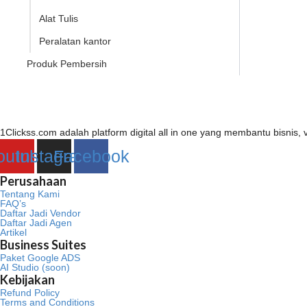
Alat Tulis
Peralatan kantor
Produk Pembersih
1Clickss.com adalah platform digital all in one yang membantu bisni
outube
Instagram
Facebook
Perusahaan
Tentang Kami
FAQ’s
Daftar Jadi Vendor
Daftar Jadi Agen
Artikel
Business Suites
Paket Google ADS
AI Studio (soon)
Kebijakan
Refund Policy
Terms and Conditions