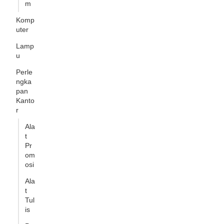
m
Komp
uter
Lamp
u
Perle
ngka
pan
Kanto
r
Ala
t
Pr
om
osi
Ala
t
Tul
is