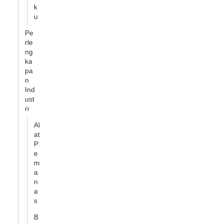
k
u
Pe
rle
ng
ka
pa
n
Ind
ust
ri
Al
at
P
e
m
a
n
a
s
B