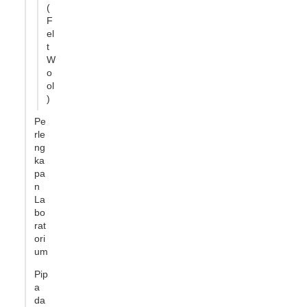
(
F
el
t
W
o
ol
)
Pe
rle
ng
ka
pa
n
La
bo
rat
ori
um
Pip
a
da