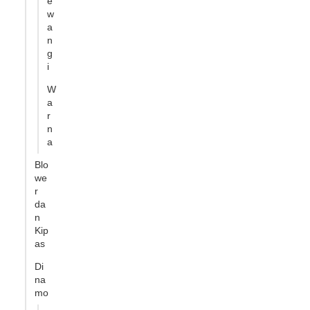
e
w
a
n
g
i
W
a
r
n
a
Blo
we
r
da
n
Kip
as
Di
na
mo