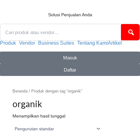
Lewati
ke
konten
Solusi Penjualan Anda
Produk
Vendor
Business Suites
Tentang Kami
Artikel
Masuk
Daftar
Beranda
/ Produk dengan tag “organik”
organik
Menampilkan hasil tunggal