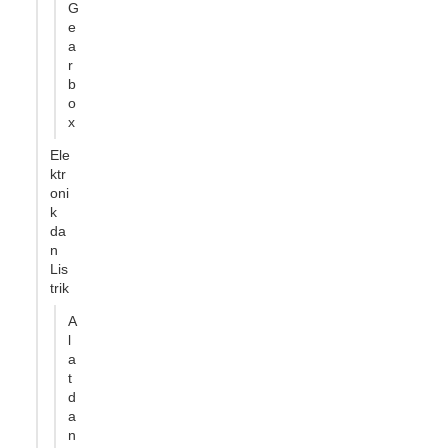
G
e
a
r
b
o
x
Ele
ktr
oni
k
da
n
Lis
trik
A
l
a
t
d
a
n