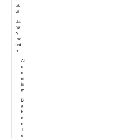
uk
ur
Ba
ha
n
Ind
ust
ri
Al
u
m
in
iu
m
B
a
h
a
n
T
e