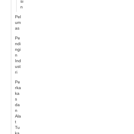
si
n
Pel
um
as
Pe
ndi
ngi
n
Ind
ust
ri
Pe
rka
ka
s
da
n
Ala
t
Tu
ka