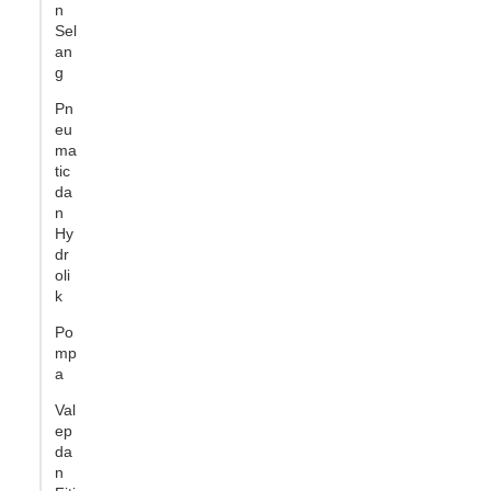
n
Sel
an
g
Pn
eu
ma
tic
da
n
Hy
dr
oli
k
Po
mp
a
Val
ep
da
n