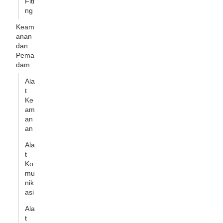
Fiti
ng
Keam
anan
dan
Pema
dam
Ala
t
Ke
am
an
an
Ala
t
Ko
mu
nik
asi
Ala
t