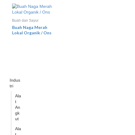
Buah dan Sayur
Buah Naga Merah
Lokal Organik / Ons
Indus
tri
Ala
t
An
gk
ut
Ala
t