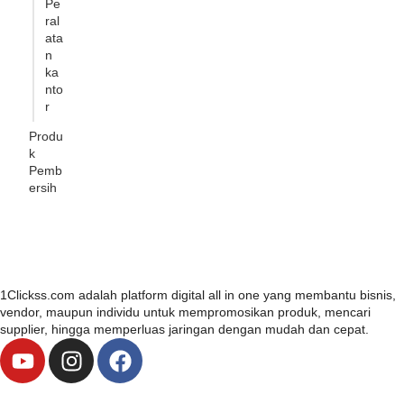
Pe
ral
ata
n
ka
nto
r
Produ
k
Pemb
ersih
1Clickss.com adalah platform digital all in one yang membantu bisnis,
vendor, maupun individu untuk mempromosikan produk, mencari
supplier, hingga memperluas jaringan dengan mudah dan cepat.
Y
I
F
o
n
a
u
s
c