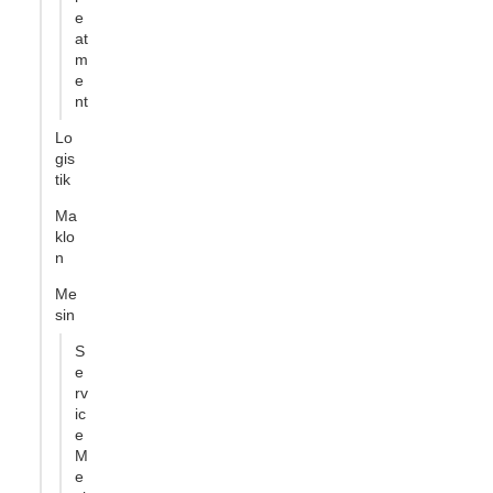
e
at
m
e
nt
Lo
gis
tik
Ma
klo
n
Me
sin
S
e
rv
ic
e
M
e