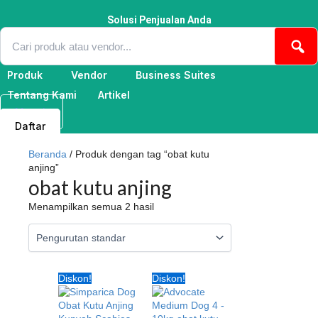
Lewati
ke
Solusi Penjualan Anda
konten
Produk
Vendor
Business Suites
Tentang Kami
Artikel
Masuk
Daftar
Beranda
/ Produk dengan tag “obat kutu
anjing”
obat kutu anjing
Menampilkan semua 2 hasil
Harga
Harga
Harga
Harga
Diskon!
Diskon!
aslinya
saat
aslinya
saat
adalah:
ini
adalah:
ini