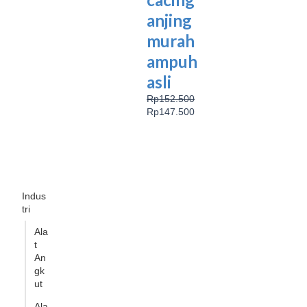
anjing
murah
ampuh
asli
Rp
152.500
Rp
147.500
Indus
tri
Ala
t
An
gk
ut
Ala