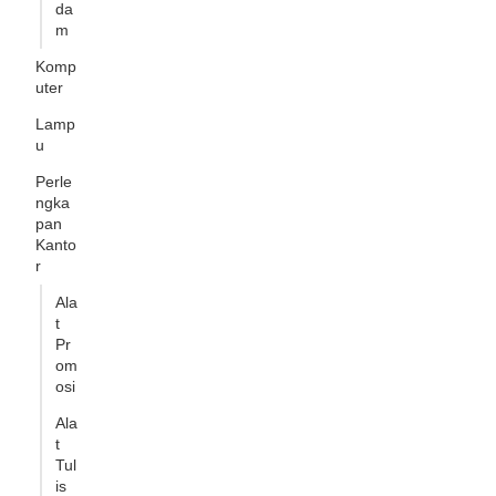
da
m
Komp
uter
Lamp
u
Perle
ngka
pan
Kanto
r
Ala
t
Pr
om
osi
Ala
t
Tul
is