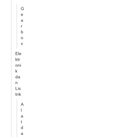
G
e
a
r
b
o
x
Ele
ktr
oni
k
da
n
Lis
trik
A
l
a
t
d
a