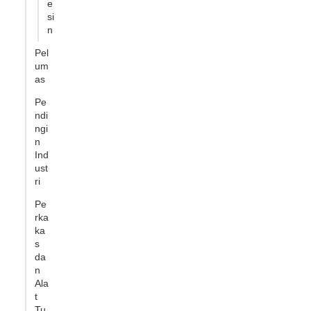
e
si
n
Pel
um
as
Pe
ndi
ngi
n
Ind
ust
ri
Pe
rka
ka
s
da
n
Ala
t
Tu