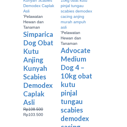
Rp108.500.
adalah:
Rp152.500.
adalah:
Rp103.500.
Rp147.500.
'Pelawatan
Hewan dan
Tanaman
Simparica
'Pelawatan
Hewan dan
Dog Obat
Tanaman
Advocate
Kutu
Medium
Anjing
Dog 4 –
Kunyah
10kg obat
Scabies
kutu
Demodex
pinjal
Caplak
tungau
Asli
scabies
Rp
108.500
Rp
103.500
demodex
cacing