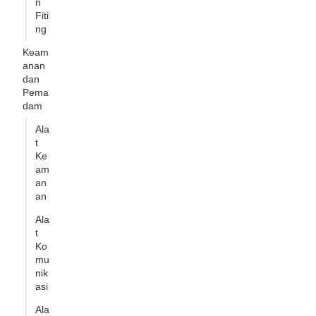
n
Fiti
ng
Keam
anan
dan
Pema
dam
Ala
t
Ke
am
an
an
Ala
t
Ko
mu
nik
asi
Ala