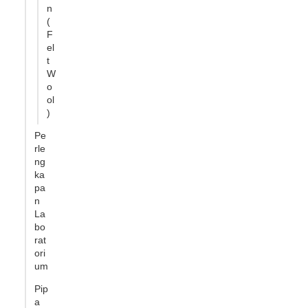
n
(
F
el
t
W
o
ol
)
Pe
rle
ng
ka
pa
n
La
bo
rat
ori
um
Pip
a