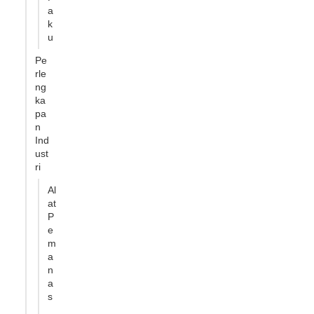
a
k
u
Pe
rle
ng
ka
pa
n
Ind
ust
ri
Al
at
P
e
m
a
n
a
s