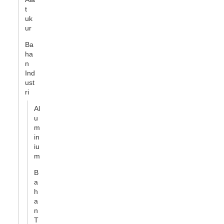
t
uk
ur
Ba
ha
n
Ind
ust
ri
Al
u
m
in
iu
m
B
a
h
a
n
T