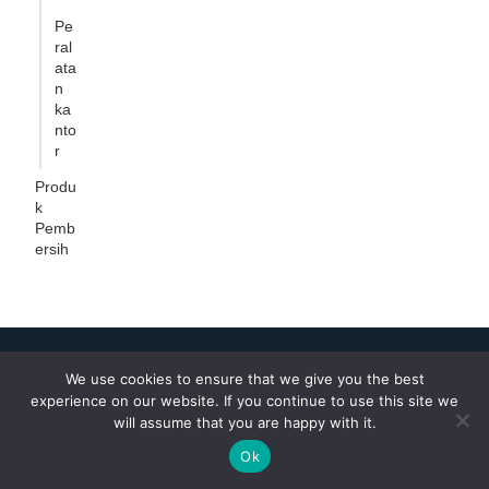
Pe
ral
ata
n
ka
nto
r
Produ
k
Pemb
ersih
1Clickss.com adalah platform digital all in one yang membantu
bisnis, vendor, maupun individu untuk mempromosikan produk,
We use cookies to ensure that we give you the best
mencari supplier, hingga memperluas jaringan dengan mudah
experience on our website. If you continue to use this site we
dan cepat.
will assume that you are happy with it.
utube
nstagram
Facebook
Ok
Perusahaan