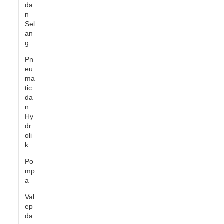
da
n
Sel
an
g
Pn
eu
ma
tic
da
n
Hy
dr
oli
k
Po
mp
a
Val
ep
da