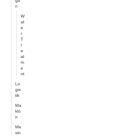
ga
n
W
at
e
r
T
r
e
at
m
e
nt
Lo
gis
tik
Ma
klo
n
Me
sin