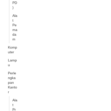
PD
)
Ala
t
Pe
ma
da
m
Komp
uter
Lamp
u
Perle
ngka
pan
Kanto
r
Ala
t
Pr