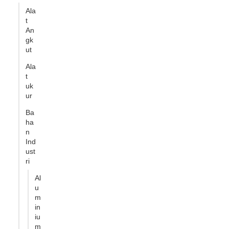
Ala
t
An
gk
ut
Ala
t
uk
ur
Ba
ha
n
Ind
ust
ri
Al
u
m
in
iu
m