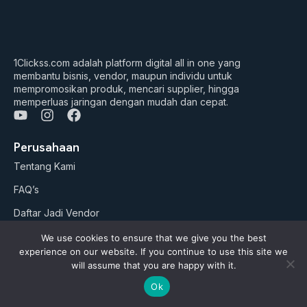
1Clickss.com adalah platform digital all in one yang
membantu bisnis, vendor, maupun individu untuk
mempromosikan produk, mencari supplier, hingga
memperluas jaringan dengan mudah dan cepat.
Y
I
F
o
n
a
u
s
c
Perusahaan
t
t
e
Tentang Kami
u
a
b
b
g
o
FAQ’s
e
r
o
a
k
Daftar Jadi Vendor
m
Daftar Jadi Agen
We use cookies to ensure that we give you the best
experience on our website. If you continue to use this site we
Artikel
will assume that you are happy with it.
Ok
Business Suites