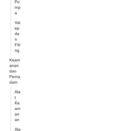
Po
mp
a
Val
ep
da
n
Fiti
ng
Keam
anan
dan
Pema
dam
Ala
t
Ke
am
an
an
Ala