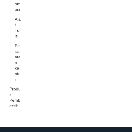
om
osi
Ala
t
Tul
is
Pe
ral
ata
n
ka
nto
r
Produ
k
Pemb
ersih