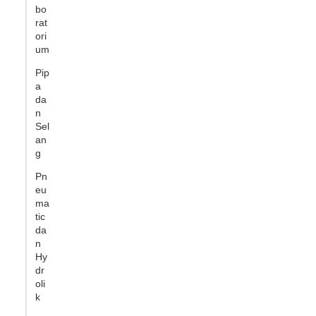
bo
rat
ori
um
Pip
a
da
n
Sel
an
g
Pn
eu
ma
tic
da
n
Hy
dr
oli
k