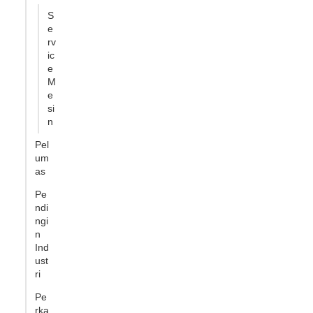
S
e
rv
ic
e
M
e
si
n
Pel
um
as
Pe
ndi
ngi
n
Ind
ust
ri
Pe
rka