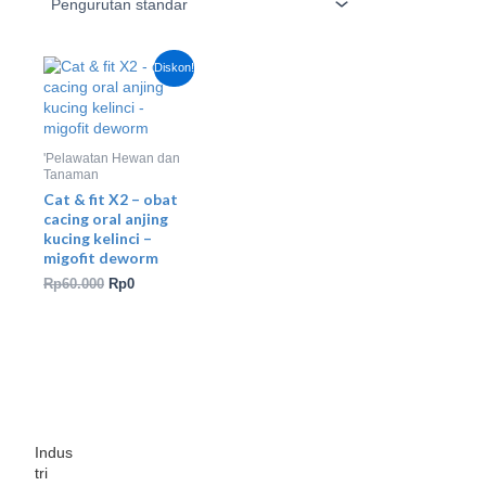
Harga
Harga
Diskon!
aslinya
saat
adalah:
ini
Rp60.000.
adalah:
Rp0.
'Pelawatan Hewan dan
Tanaman
Cat & fit X2 – obat
cacing oral anjing
kucing kelinci –
migofit deworm
Rp
60.000
Rp
0
Indus
tri