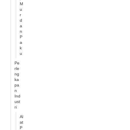
M
u
r
d
a
n
P
a
k
u
Pe
rle
ng
ka
pa
n
Ind
ust
ri
Al
at
P