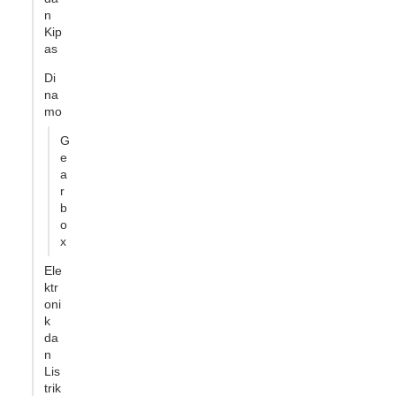
n
Kip
as
Di
na
mo
G
e
a
r
b
o
x
Ele
ktr
oni
k
da
n
Lis
trik