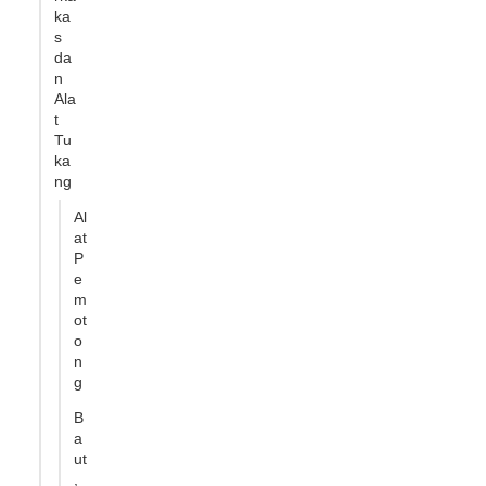
ka
s
da
n
Ala
t
Tu
ka
ng
Al
at
P
e
m
ot
o
n
g
B
a
ut
,