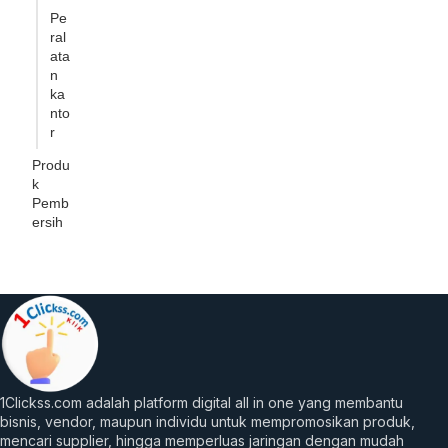
Pe
ral
ata
n
ka
nto
r
Produ
k
Pemb
ersih
1Clickss.com adalah platform digital all in one yang membantu
bisnis, vendor, maupun individu untuk mempromosikan produk,
mencari supplier, hingga memperluas jaringan dengan mudah