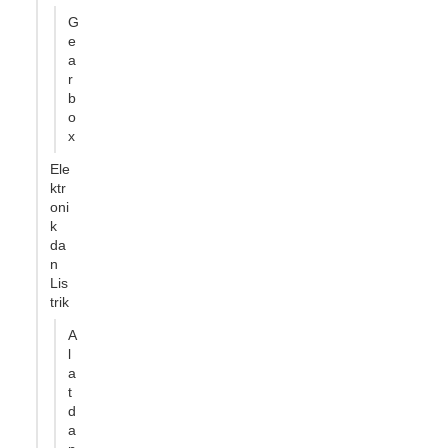
G
e
a
r
b
o
x
Ele
ktr
oni
k
da
n
Lis
trik
A
l
a
t
d
a