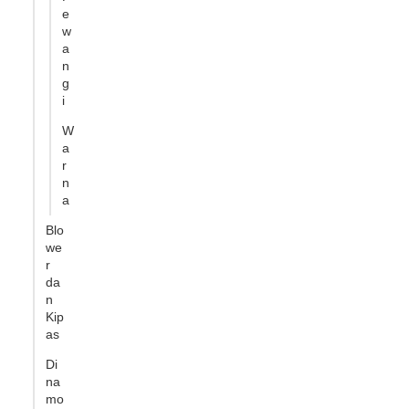
e
w
a
n
g
i
W
a
r
n
a
Blo
we
r
da
n
Kip
as
Di
na
mo