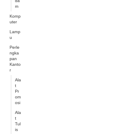
da
m
Komp
uter
Lamp
u
Perle
ngka
pan
Kanto
r
Ala
t
Pr
om
osi
Ala
t
Tul
is