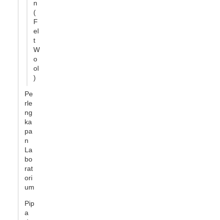
n
(
F
el
t
W
o
ol
)
Pe
rle
ng
ka
pa
n
La
bo
rat
ori
um
Pip
a