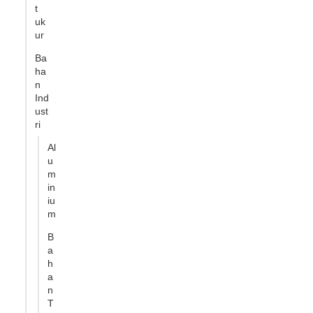
t
uk
ur
Ba
ha
n
Ind
ust
ri
Al
u
m
in
iu
m
B
a
h
a
n
T