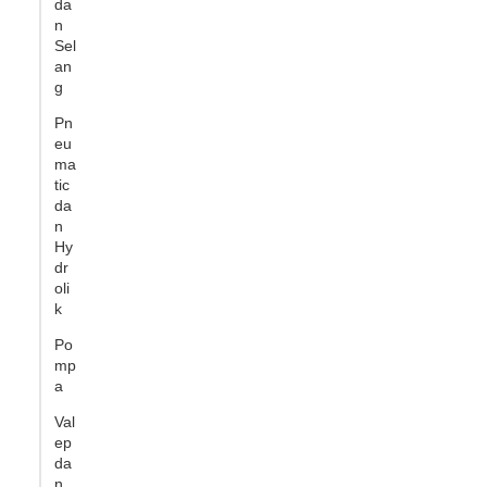
da
n
Sel
an
g
Pn
eu
ma
tic
da
n
Hy
dr
oli
k
Po
mp
a
Val
ep
da
n