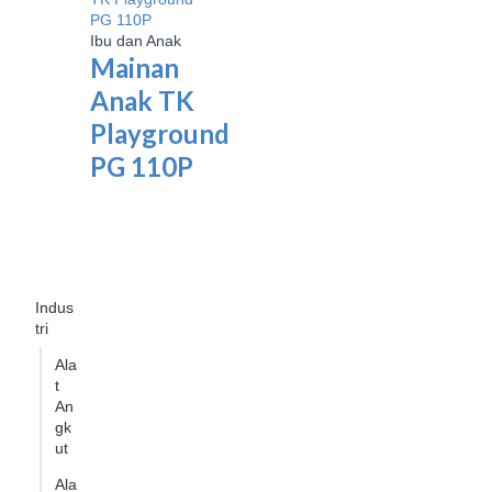
Ibu dan Anak
Mainan
Anak TK
Playground
PG 110P
Indus
tri
Ala
t
An
gk
ut
Ala