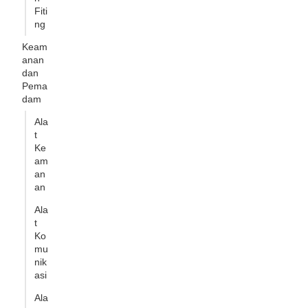
Fiti
ng
Keam
anan
dan
Pema
dam
Ala
t
Ke
am
an
an
Ala
t
Ko
mu
nik
asi
Ala