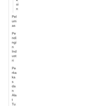
si
n
Pel
um
as
Pe
ndi
ngi
n
Ind
ust
ri
Pe
rka
ka
s
da
n
Ala
t
Tu