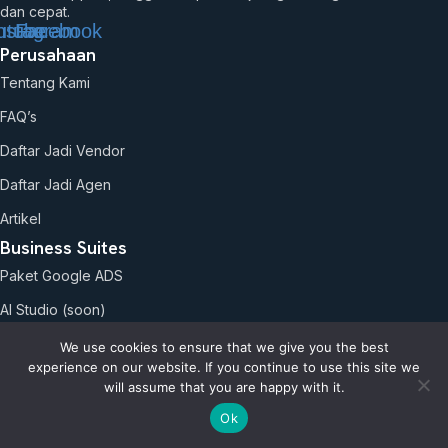
dan cepat.
utube
nstagram
Facebook
Perusahaan
Tentang Kami
FAQ’s
Daftar Jadi Vendor
Daftar Jadi Agen
Artikel
Business Suites
Paket Google ADS
AI Studio (soon)
Kebijakan
We use cookies to ensure that we give you the best
Refund Policy
experience on our website. If you continue to use this site we
will assume that you are happy with it.
Terms and Conditions
Ok
Privacy Policy