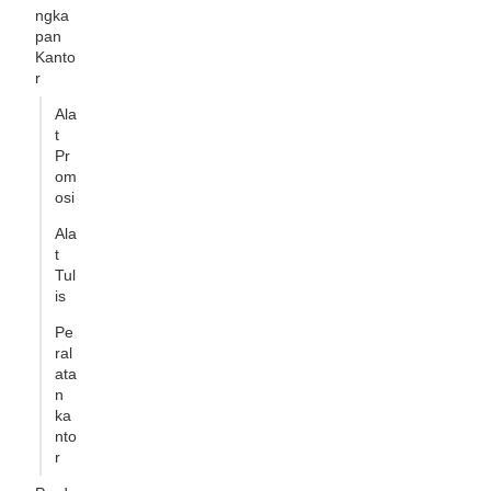
ngka
pan
Kanto
r
Ala
t
Pr
om
osi
Ala
t
Tul
is
Pe
ral
ata
n
ka
nto
r