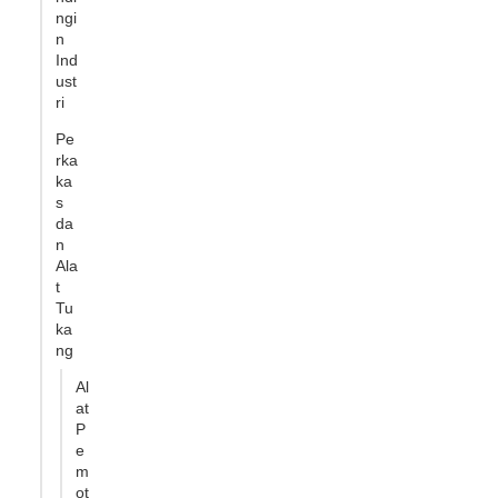
ngi
n
Ind
ust
ri
Pe
rka
ka
s
da
n
Ala
t
Tu
ka
ng
Al
at
P
e
m
ot