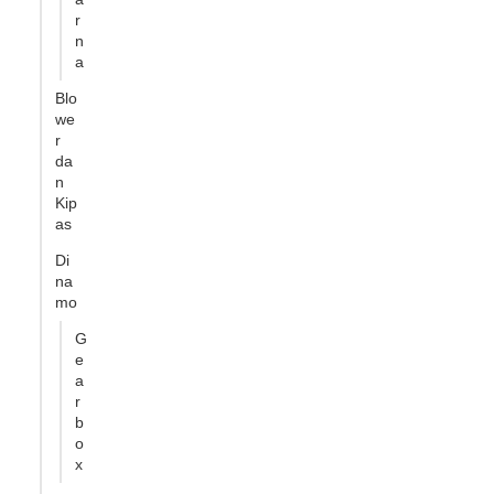
r
n
a
Blo
we
r
da
n
Kip
as
Di
na
mo
G
e
a
r
b
o
x