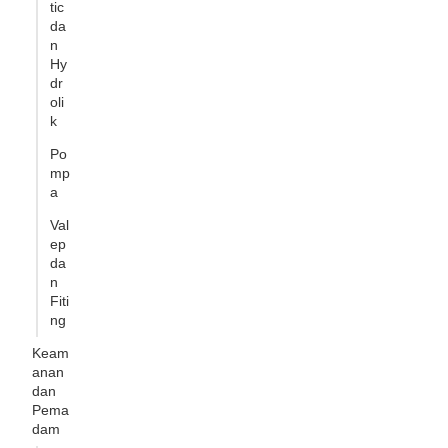
tic
da
n
Hy
dr
oli
k
Po
mp
a
Val
ep
da
n
Fiti
ng
Keam
anan
dan
Pema
dam