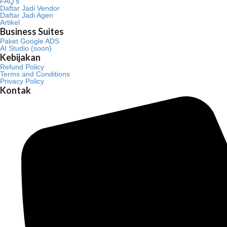
FAQ’s
Daftar Jadi Vendor
Daftar Jadi Agen
Artikel
Business Suites
Paket Google ADS
AI Studio (soon)
Kebijakan
Refund Policy
Terms and Conditions
Privacy Policy
Kontak