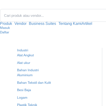
Lewati
ke
konten
Produk
Vendor
Business Suites
Tentang Kami
Artikel
Masuk
Daftar
Industri
Alat Angkut
Alat ukur
Bahan Industri
Aluminium
Bahan Tekstil dan Kulit
Besi Baja
Logam
Plastik Teknik