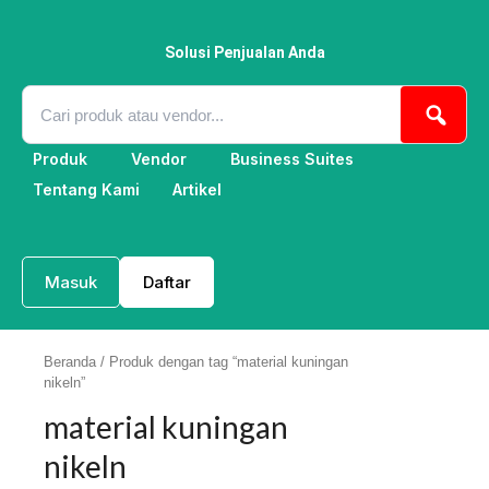
Lewati
ke
konten
Solusi Penjualan Anda
Produk
Vendor
Business Suites
Tentang Kami
Artikel
Masuk
Daftar
Beranda
/ Produk dengan tag “material kuningan
nikeln”
material kuningan
nikeln