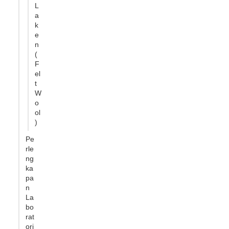
L
a
k
e
n
(
F
el
t
W
o
ol
)
Pe
rle
ng
ka
pa
n
La
bo
rat
ori