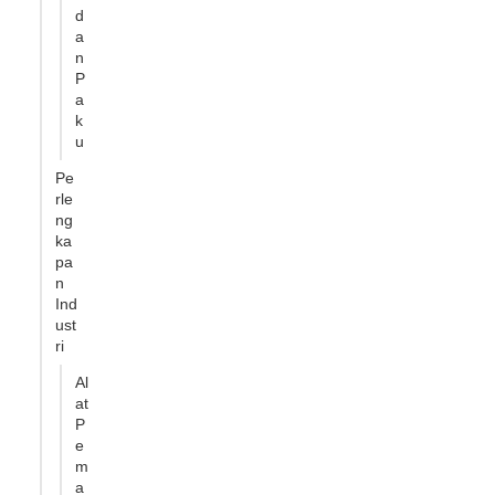
d
a
n
P
a
k
u
Pe
rle
ng
ka
pa
n
Ind
ust
ri
Al
at
P
e
m
a