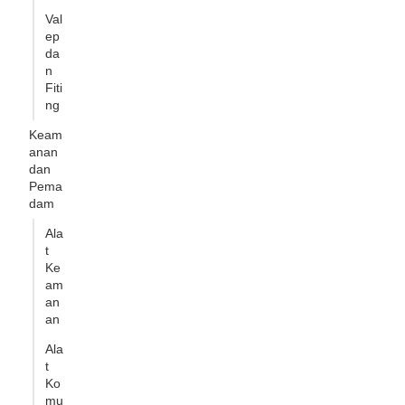
Val
ep
da
n
Fiti
ng
Keam
anan
dan
Pema
dam
Ala
t
Ke
am
an
an
Ala
t
Ko
mu