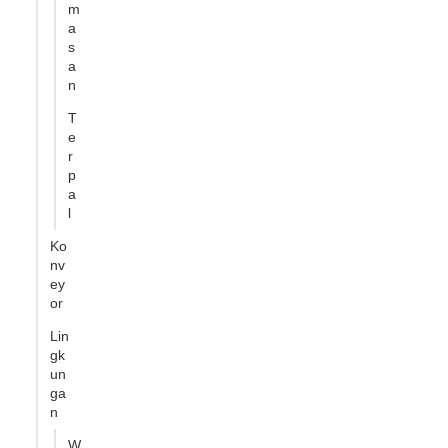
m
a
s
a
n
T
e
r
p
a
l
Ko
nv
ey
or
Lin
gk
un
ga
n
W