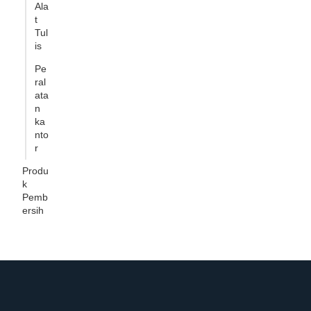
Ala
t
Tul
is
Pe
ral
ata
n
ka
nto
r
Produ
k
Pemb
ersih