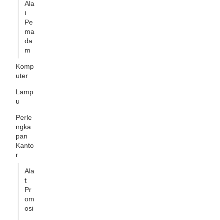
Ala
t
Pe
ma
da
m
Komp
uter
Lamp
u
Perle
ngka
pan
Kanto
r
Ala
t
Pr
om
osi