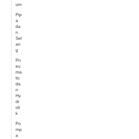
um
Pip
a
da
n
Sel
an
g
Pn
eu
ma
tic
da
n
Hy
dr
oli
k
Po
mp
a