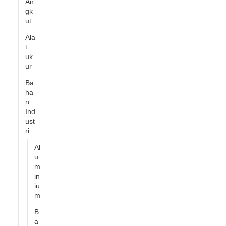
An
gk
ut
Ala
t
uk
ur
Ba
ha
n
Ind
ust
ri
Al
u
m
in
iu
m
B
a