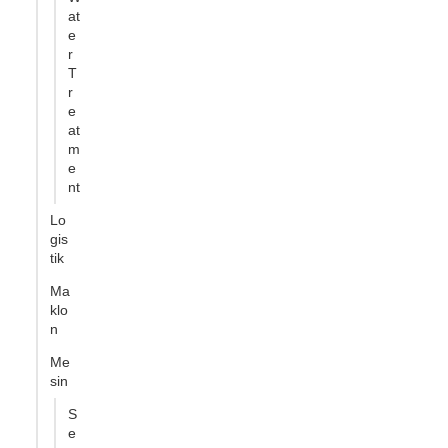
at
e
r
T
r
e
at
m
e
nt
Lo
gis
tik
Ma
klo
n
Me
sin
S
e