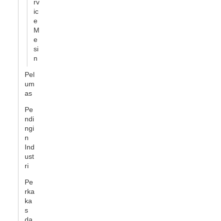
rv
ic
e
M
e
si
n
Pel
um
as
Pe
ndi
ngi
n
Ind
ust
ri
Pe
rka
ka
s
da