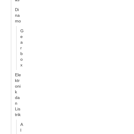
Di
na
mo
G
e
a
r
b
o
x
Ele
ktr
oni
k
da
n
Lis
trik
A
l