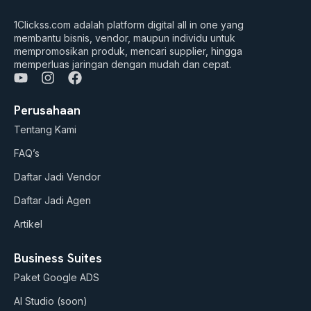
1Clickss.com adalah platform digital all in one yang
membantu bisnis, vendor, maupun individu untuk
mempromosikan produk, mencari supplier, hingga
memperluas jaringan dengan mudah dan cepat.
Y
I
F
o
n
a
u
s
c
Perusahaan
t
t
e
Tentang Kami
u
a
b
b
g
o
FAQ’s
e
r
o
a
k
Daftar Jadi Vendor
m
Daftar Jadi Agen
Artikel
Business Suites
Paket Google ADS
AI Studio (soon)