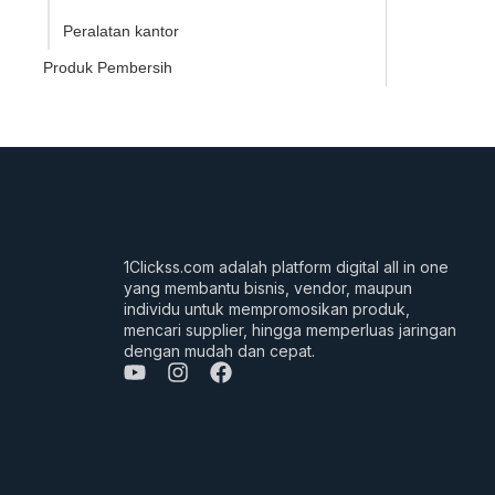
Peralatan kantor
Produk Pembersih
1Clickss.com adalah platform digital all in one
yang membantu bisnis, vendor, maupun
individu untuk mempromosikan produk,
mencari supplier, hingga memperluas jaringan
dengan mudah dan cepat.
Y
I
F
o
n
a
u
s
c
t
t
e
u
a
b
b
g
o