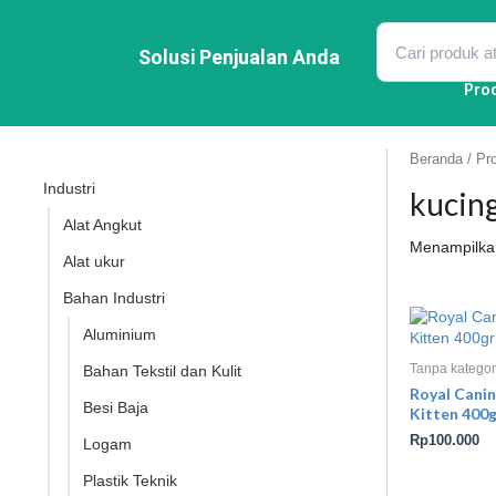
Lewati
ke
konten
Solusi Penjualan Anda
Pro
Beranda
/ Pr
Industri
kucin
Alat Angkut
Menampilkan
Alat ukur
Bahan Industri
Aluminium
Tanpa kategor
Bahan Tekstil dan Kulit
Royal Canin
Besi Baja
Kitten 400g
Rp
100.000
Logam
Plastik Teknik