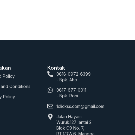
jakan
Kontak
0818-0972-6399
 Policy
- Bpk. Aho
 and Conditions
0817-677-0011
- Bpk. Roni
y Policy
1clickss.com@gmail.com
Jalan Hayam
Wuruk.127 lantai 2
Blok C9 No. 7,
RT.1/RW.6, Mangga